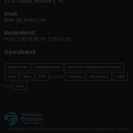
8229 Csopak, Kossuth u. 16.
Email:
bfnp (@) bfnp (.) hu
Kundendienst:
H-Cs: 7:30-16:30 | P: 7:30-13:30
Gyorslinkek
Nachrichten
Aufforderungen
Daten von öffentlichem Interesse
Seite
Seite
AVB
Partners
Anmeldung
Index
Index
© Copyright 2019 by Balaton-felvidéki Nemzeti Park Igazgatóság. Minden