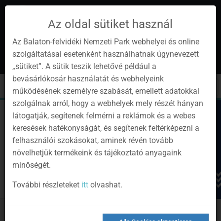
Az oldal sütiket használ
Az Balaton-felvidéki Nemzeti Park webhelyei és online
szolgáltatásai esetenként használhatnak úgynevezett
de
1
„sütiket”. A sütik teszik lehetővé például a
Instagram
Youtube
Facebook
Programok
Newsletter
bevásárlókosár használatát és webhelyeink
page
channel
pages
0
Anmelden
Toggle
Toggle
Kere
működésének személyre szabását, emellett adatokkal
navigation
cart
szolgálnak arról, hogy a webhelyek mely részét hányan
látogatják, segítenek felmérni a reklámok és a webes
keresések hatékonyságát, és segítenek feltérképezni a
felhasználói szokásokat, aminek révén tovább
növelhetjük termékeink és tájékoztató anyagaink
minőségét.
További részleteket
itt
olvashat.