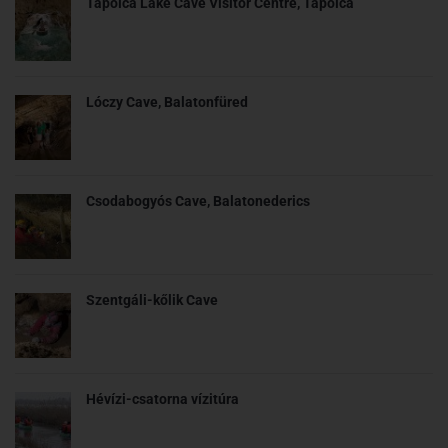
Tapolca Lake Cave Visitor Centre, Tapolca
Lóczy Cave, Balatonfüred
Csodabogyós Cave, Balatonederics
Szentgáli-kőlik Cave
Hévízi-csatorna vízitúra