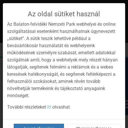
Az oldal sütiket használ
Az Balaton-felvidéki Nemzeti Park webhelyei és online
szolgáltatásai esetenként használhatnak úgynevezett
en
1
„sütiket”. A sütik teszik lehetővé például a
Instagram
Youtube
Facebook
Programok
Newsletter
bevásárlókosár használatát és webhelyeink
page
channel
pages
0
Sign
Toggle
Toggle
Kere
működésének személyre szabását, emellett adatokkal
in
navigation
cart
szolgálnak arról, hogy a webhelyek mely részét hányan
látogatják, segítenek felmérni a reklámok és a webes
keresések hatékonyságát, és segítenek feltérképezni a
felhasználói szokásokat, aminek révén tovább
növelhetjük termékeink és tájékoztató anyagaink
minőségét.
További részleteket
itt
olvashat.