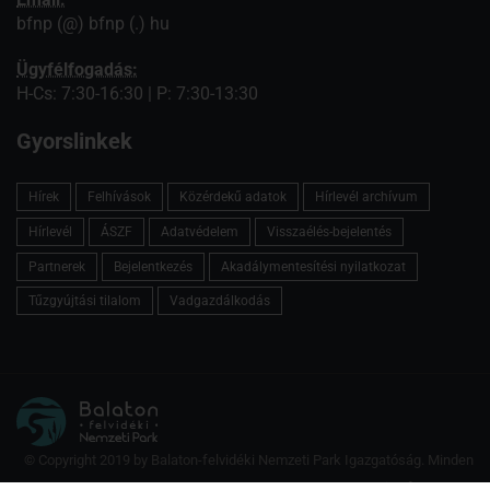
bfnp (@) bfnp (.) hu
Ügyfélfogadás:
H-Cs: 7:30-16:30 | P: 7:30-13:30
Gyorslinkek
Hírek
Felhívások
Közérdekű adatok
Hírlevél archívum
Hírlevél
ÁSZF
Adatvédelem
Visszaélés-bejelentés
Partnerek
Bejelentkezés
Akadálymentesítési nyilatkozat
Tűzgyújtási tilalom
Vadgazdálkodás
© Copyright 2019 by Balaton-felvidéki Nemzeti Park Igazgatóság. Minden
jog fenntartva.