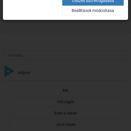
Keresés
Összes süti elfogadása
Beállítások módosítása
Kezdőoldal
Keresés
Keresés
Időpont
Ma
Hétvégén
Ezen a héten
Jövő héten