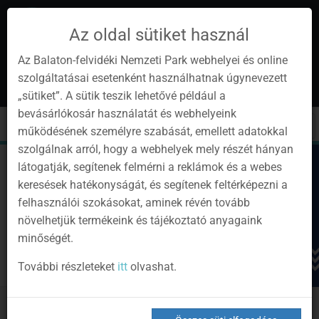
Az oldal sütiket használ
Az Balaton-felvidéki Nemzeti Park webhelyei és online
szolgáltatásai esetenként használhatnak úgynevezett
hu
1
„sütiket”. A sütik teszik lehetővé például a
Instagram
Youtube
Facebook
Programok
Hírlevél
bevásárlókosár használatát és webhelyeink
oldalunk
csatorna
oldalaink
0
Bejelentkezés
Toggle
Toggle
Kere
működésének személyre szabását, emellett adatokkal
navigation
cart
szolgálnak arról, hogy a webhelyek mely részét hányan
látogatják, segítenek felmérni a reklámok és a webes
keresések hatékonyságát, és segítenek feltérképezni a
felhasználói szokásokat, aminek révén tovább
növelhetjük termékeink és tájékoztató anyagaink
minőségét.
További részleteket
itt
olvashat.