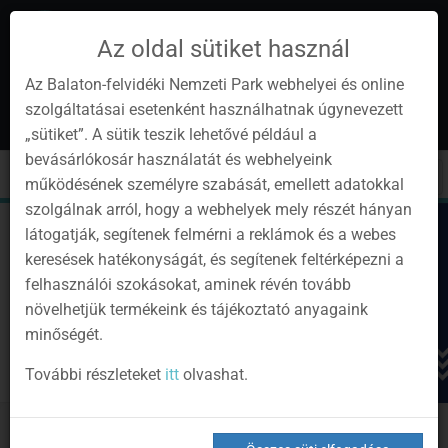
Az oldal sütiket használ
Az Balaton-felvidéki Nemzeti Park webhelyei és online
szolgáltatásai esetenként használhatnak úgynevezett
hu
1
„sütiket”. A sütik teszik lehetővé például a
Instagram
Youtube
Facebook
Programok
Hírlevél
bevásárlókosár használatát és webhelyeink
oldalunk
csatorna
oldalaink
0
Bejelentkezés
Toggle
Toggle
Kere
működésének személyre szabását, emellett adatokkal
navigation
cart
szolgálnak arról, hogy a webhelyek mely részét hányan
látogatják, segítenek felmérni a reklámok és a webes
keresések hatékonyságát, és segítenek feltérképezni a
felhasználói szokásokat, aminek révén tovább
növelhetjük termékeink és tájékoztató anyagaink
minőségét.
További részleteket
itt
olvashat.