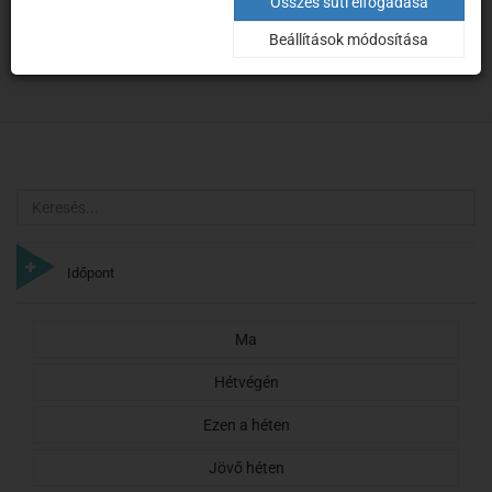
Keresés
Összes süti elfogadása
Beállítások módosítása
Kezdőoldal
Keresés
Keresés
Időpont
Ma
Hétvégén
Ezen a héten
Jövő héten