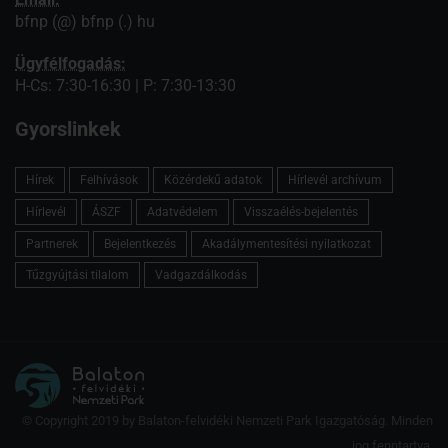
bfnp (@) bfnp (.) hu
Ügyfélfogadás:
H-Cs: 7:30-16:30 | P: 7:30-13:30
Gyorslinkek
Hírek
Felhívások
Közérdekű adatok
Hírlevél archívum
Hírlevél
ÁSZF
Adatvédelem
Visszaélés-bejelentés
Partnerek
Bejelentkezés
Akadálymentesítési nyilatkozat
Tűzgyújtási tilalom
Vadgazdálkodás
© Copyright 2019 by Balaton-felvidéki Nemzeti Park Igazgatóság. Minden
jog fenntartva.