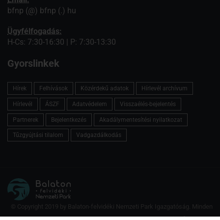
bfnp (@) bfnp (.) hu
Ügyfélfogadás:
H-Cs: 7:30-16:30 | P: 7:30-13:30
Gyorslinkek
Hírek
Felhívások
Közérdekű adatok
Hírlevél archívum
Hírlevél
ÁSZF
Adatvédelem
Visszaélés-bejelentés
Partnerek
Bejelentkezés
Akadálymentesítési nyilatkozat
Tűzgyújtási tilalom
Vadgazdálkodás
© Copyright 2019 by Balaton-felvidéki Nemzeti Park Igazgatóság. Minden
jog fenntartva.