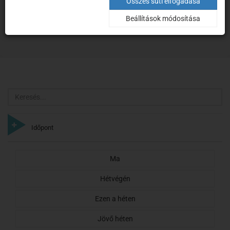
Keresés
Összes süti elfogadása
Beállítások módosítása
Kezdőoldal
Keresés
Keresés
Időpont
Ma
Hétvégén
Ezen a héten
Jövő héten