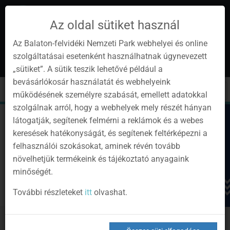
Az oldal sütiket használ
Az Balaton-felvidéki Nemzeti Park webhelyei és online
szolgáltatásai esetenként használhatnak úgynevezett
hu
1
„sütiket”. A sütik teszik lehetővé például a
Instagram
Youtube
Facebook
Programok
Hírlevél
bevásárlókosár használatát és webhelyeink
oldalunk
csatorna
oldalaink
0
Bejelentkezés
Toggle
Toggle
Kere
működésének személyre szabását, emellett adatokkal
navigation
cart
szolgálnak arról, hogy a webhelyek mely részét hányan
látogatják, segítenek felmérni a reklámok és a webes
keresések hatékonyságát, és segítenek feltérképezni a
felhasználói szokásokat, aminek révén tovább
növelhetjük termékeink és tájékoztató anyagaink
minőségét.
További részleteket
itt
olvashat.