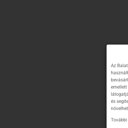
Az Balat
használh
bevásár
emellett
látogatj
és segít
növelhet
További 