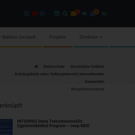
Instagram
Youtube
Facebook
Programok
Suchen
Newsletter
1
Anmelden
0
de
page
channel
pages
–Balaton Geopark
Projekte
Direktion
Home
Naturschutz
Geschützte Gebiete
Schutzgebiete unter Geltungsbereich internationaler
Konvention
Biosphärenreservat
erknüpft
INTERREG Duna Transznacionális
Együttműködési Program – coop MDD