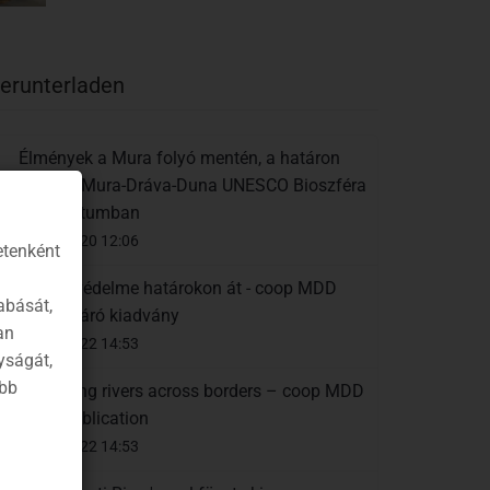
erunterladen
Élmények a Mura folyó mentén, a határon
átnyúló Mura-Dráva-Duna UNESCO Bioszféra
Rezervátumban
04.06.2020 12:06
etenként
Folyók védelme határokon át - coop MDD
abását,
projektzáró kiadvány
an
11.01.2022 14:53
yságát,
ább
Protecting rivers across borders – coop MDD
Final Publication
11.01.2022 14:53