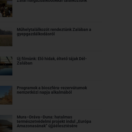
Zalai halgazdálkodókkal találkoztunk
Műhelytalálkozót rendeztünk Zalában a
gyepgazdálkodásról
Új filmünk: Élő hidak, éltető tájak Dél-
Zalában
Programok a bioszféra-rezervátumok
nemzetközi napja alkalmából
Mura–Dráva–Duna: hatalmas
természetvédelmi projekt indul „Európa
Amazonasának” újjáélesztésére