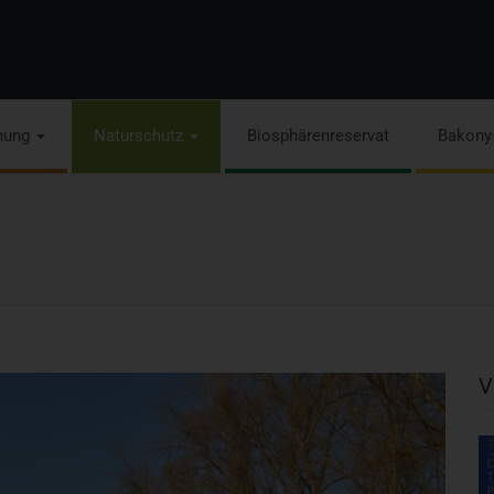
hung
Naturschutz
Biosphärenreservat
Bakony
V