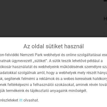
H
Az oldal sütiket használ
on-felvidéki Nemzeti Park webhelyei és online szolgáltatásai es
atnak úgynevezett „sütiket”. A sütik teszik lehetővé például a
lókosár használatát és webhelyeink működésének személyre sz
 adatokkal szolgálnak arról, hogy a webhelyek mely részét hány
ák, segítenek felmérni a reklámok és a webes keresések hatékon
enek feltérképezni a felhasználói szokásokat, aminek révén tov
jük termékeink és tájékoztató anyagaink minőségét.
részleteket
itt
olvashat.