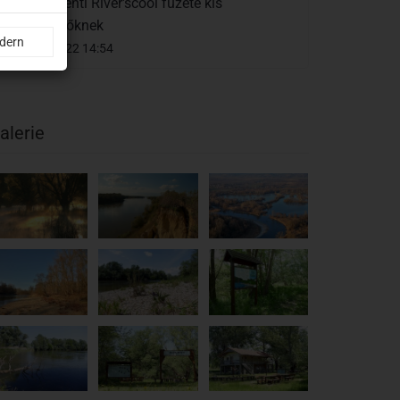
Mura-menti River'scool füzete kis
felfedezőknek
ndern
11.01.2022 14:54
alerie