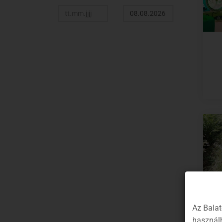
Az Balat
W
használh