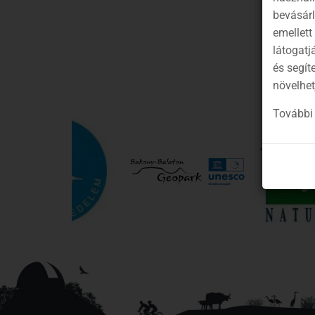
bevásár
emellett
látogatj
és segít
növelhet
További 