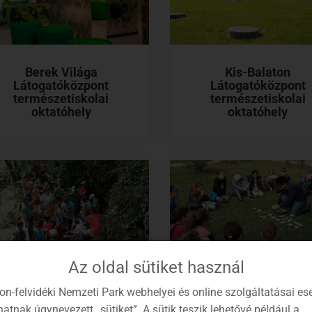
Berek Világa
Kis-Balaton
Látogatóközpont
Látogatóközpont
természetiskolai
természetiskolai
oktatóhely
oktatóhely
Az oldal sütiket használ
on-felvidéki Nemzeti Park webhelyei és online szolgáltatásai es
aldschule in Bakonybél
Waldschule in Tihan
atnak úgynevezett „sütiket”. A sütik teszik lehetővé például a