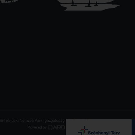
on-felvidéki Nemzeti Park Igazgatóság. Minden jog fenntartva.
Powered by
a product of