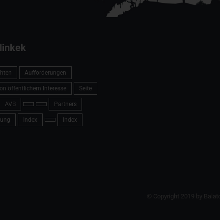
linkek
hten
Aufforderungen
on öffentlichem Interesse
Seite
AVB
Partners
ung
Index
Index
© Copyright 2019 by Balat