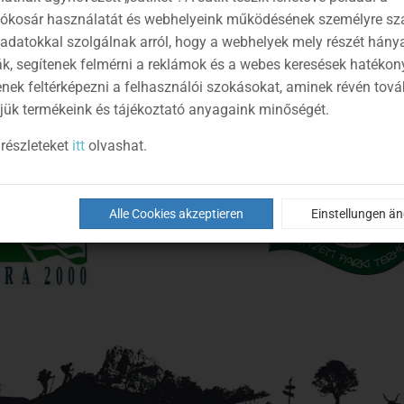
lókosár használatát és webhelyeink működésének személyre sz
 adatokkal szolgálnak arról, hogy a webhelyek mely részét hány
ák, segítenek felmérni a reklámok és a webes keresések hatékon
enek feltérképezni a felhasználói szokásokat, aminek révén tov
jük termékeink és tájékoztató anyagaink minőségét.
részleteket
itt
olvashat.
Alle Cookies akzeptieren
Einstellungen ä