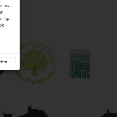
abását,
an
yságát,
ább
ndern