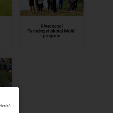
River’scool
Természetiskolai Mobil
program
etenként
y