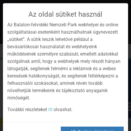
Az oldal sütiket használ
Az Balaton-felvidéki Nemzeti Park webhelyei és online
szolgáltatásai esetenként használhatnak úgynevezett
de
1
„sütiket”. A sütik teszik lehetővé például a
Instagram
Youtube
Facebook
Programok
Newsletter
bevásárlókosár használatát és webhelyeink
page
channel
pages
0
Anmelden
Toggle
Toggle
Kere
működésének személyre szabását, emellett adatokkal
navigation
cart
szolgálnak arról, hogy a webhelyek mely részét hányan
látogatják, segítenek felmérni a reklámok és a webes
keresések hatékonyságát, és segítenek feltérképezni a
felhasználói szokásokat, aminek révén tovább
növelhetjük termékeink és tájékoztató anyagaink
minőségét.
További részleteket
itt
olvashat.