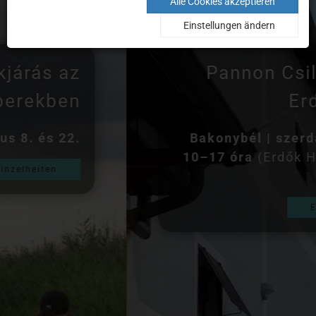
Alle Cookies akzeptieren
Einstellungen ändern
Pannon Csillagda és
Erdők Háza
Bakonybél | szerda–vasárnap
10–17 óra
(Erdők Háza minden
nap)
Einzelheiten