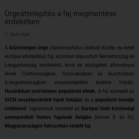
Ürgeáttelepítés a faj megmentése
érdekében
28.07.2026
A
közönséges ürge
(
Spermophilus citellus
) közép- és kelet
európai elterjedésű faj, azonban kipusztult Németország és
Lengyelország területéről, kicsi és elszigetelt állományai
élnek Csehországban, Szlovákiában és Ausztriában
(Lengyelországban visszatelepítési kísérlet folyik).
Hazánkban szórványos populációi élnek.
A faj szerepel az
IUCN veszélyeztetett fajok listáján
, és a
populáció trendje
csökkenő
. Ugyancsak szerepel az
Európai Unió közösségi
szempontból fontos fajainak listáján
(Annex II. és IV.)
Magyarországon fokozottan védett faj
.