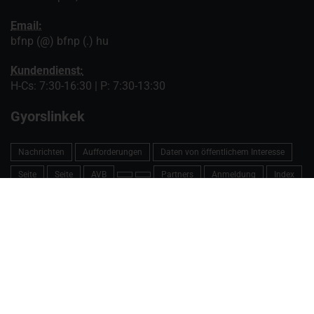
Email:
bfnp (@) bfnp (.) hu
Kundendienst:
H-Cs: 7:30-16:30 | P: 7:30-13:30
Gyorslinkek
Nachrichten
Aufforderungen
Daten von öffentlichem Interesse
Seite
Seite
AVB
Partners
Anmeldung
Index
Index
© Copyright 2019 by Balaton-felvidéki Nemzeti Park Igazgatóság. Minden