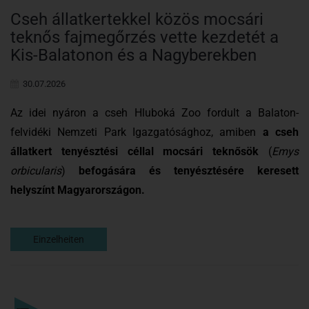
Cseh állatkertekkel közös mocsári
teknős fajmegőrzés vette kezdetét a
Kis-Balatonon és a Nagyberekben
30.07.2026
Az idei nyáron a cseh Hluboká Zoo fordult a Balaton-
felvidéki Nemzeti Park Igazgatósághoz, amiben
a cseh
állatkert tenyésztési céllal mocsári teknősök
(
Emys
orbicularis
)
befogására és tenyésztésére keresett
helyszínt Magyarországon.
Einzelheiten