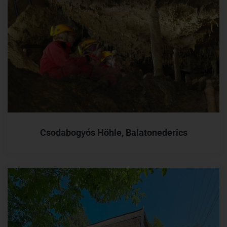
Csodabogyós Höhle, Balatonederics