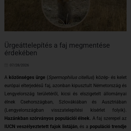
Ürgeáttelepítés a faj megmentése
érdekében
07/28/2026
A
közönséges ürge
(
Spermophilus citellus
) közép- és kelet
európai elterjedésű faj, azonban kipusztult Németország és
Lengyelország területéről, kicsi és elszigetelt állományai
élnek Csehországban, Szlovákiában és Ausztriában
(Lengyelországban visszatelepítési kísérlet folyik).
Hazánkban szórványos populációi élnek.
A faj szerepel az
IUCN veszélyeztetett fajok listáján
, és a
populáció trendje