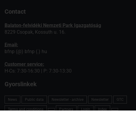
Contact
Balaton-felvidéki Nemzeti Park Igazgatóság
8229 Csopak, Kossuth u. 16.
Email:
bfnp (@) bfnp (.) hu
Customer service:
H-Cs: 7:30-16:30 | P: 7:30-13:30
Gyorslinkek
News
Public data
Newsletter - archive
Newsletter
GTC
Terms and conditions
Partners
Login
Index
Index