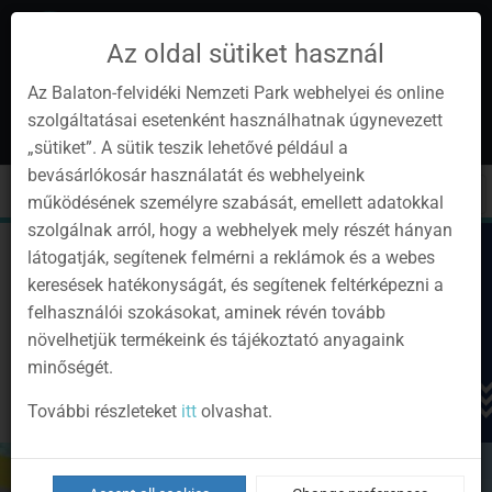
Az oldal sütiket használ
Az Balaton-felvidéki Nemzeti Park webhelyei és online
szolgáltatásai esetenként használhatnak úgynevezett
en
1
„sütiket”. A sütik teszik lehetővé például a
Instagram
Youtube
Facebook
Programok
Newsletter
bevásárlókosár használatát és webhelyeink
page
channel
pages
0
Sign
Toggle
Toggle
Kere
működésének személyre szabását, emellett adatokkal
in
navigation
cart
szolgálnak arról, hogy a webhelyek mely részét hányan
látogatják, segítenek felmérni a reklámok és a webes
keresések hatékonyságát, és segítenek feltérképezni a
felhasználói szokásokat, aminek révén tovább
növelhetjük termékeink és tájékoztató anyagaink
minőségét.
További részleteket
itt
olvashat.