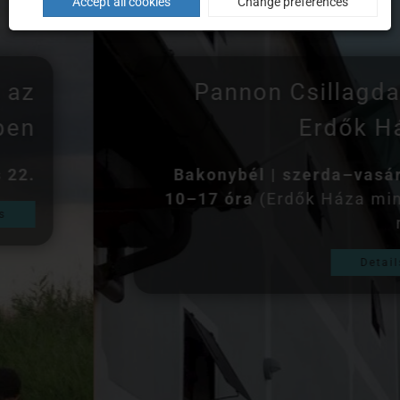
Accept all cookies
Change preferences
Pannon Csillagda és
Erdők Háza
Bakonybél | szerda–vasárnap
10–17 óra
(Erdők Háza minden
nap)
Details