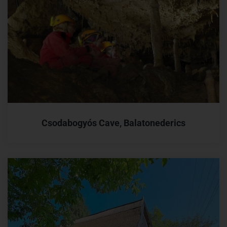
Csodabogyós Cave, Balatonederics