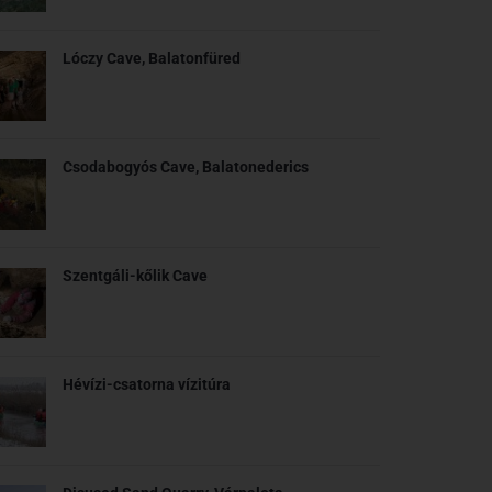
Lóczy Cave, Balatonfüred
Csodabogyós Cave, Balatonederics
Szentgáli-kőlik Cave
Hévízi-csatorna vízitúra