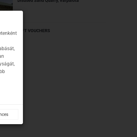
Disused Sand Quarry, Várpalota
GIFT VOUCHERS
etenként
abását,
an
yságát,
ább
nces