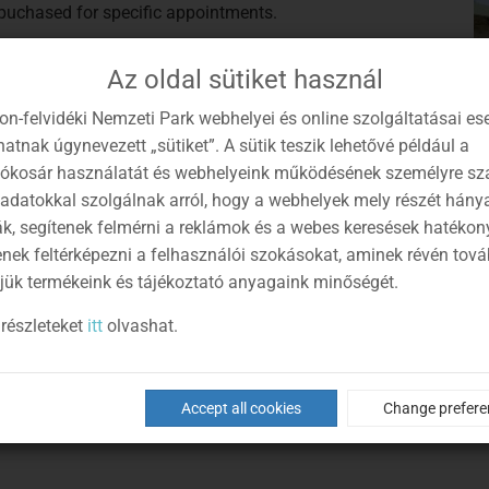
 puchased for specific appointments.
rpalota) and (eg. Csodabogyós Cave and Szentgál Kőlik
Az oldal sütiket használ
e is also needed.
on-felvidéki Nemzeti Park webhelyei és online szolgáltatásai es
 of the page (GTC) or by clicking
HERE
.
atnak úgynevezett „sütiket”. A sütik teszik lehetővé például a
lókosár használatát és webhelyeink működésének személyre sz
eeded: credit card suitable for online purchases, mobile
 adatokkal szolgálnak arról, hogy a webhelyek mely részét hány
mber set by the credit card) and name, e-mail address,
ák, segítenek felmérni a reklámok és a webes keresések hatékon
data for invoicing: name of buyer, address, tax number if
enek feltérképezni a felhasználói szokásokat, aminek révén tov
jük termékeink és tájékoztató anyagaink minőségét.
e right date and number of tickets selected! Thank You.
részleteket
itt
olvashat.
hers is also possible, for these visitor centers and the way
Accept all cookies
Change prefere