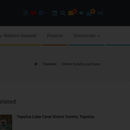
Instagram
Youtube
Facebook
Programok
Search
Newsletter
1
Sign
0
en
page
channel
pages
in
y–Balaton Geopark
Projects
Directorate
Home
Tourism
Online tickets purchase
elated
Tapolca Lake Cave Visitor Centre, Tapolca