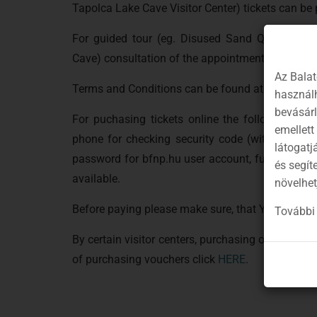
Tapolca Lake Cave Visitor Center) tickets can be
For guided tour (eg. Disused Sand Quarry, Vá
Cave) consultation of the appointment in advanc
Az Balat
Terms and Conditions can be found at the bottom
használh
bevásár
For puchasing tickets online the following is n
emellett
phone for checking security code (with phonenu
látogatj
password for bfnp.hu user account, furthermore 
és segít
available.
növelhet
Before paying please make sure, that You have th
További 
By certain visitor centers, purchasing online vouc
of purchasing vouchers click
HERE
.