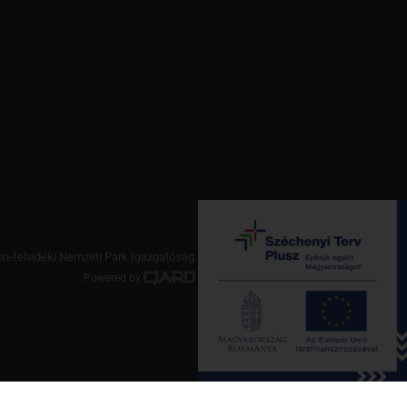
on-felvidéki Nemzeti Park Igazgatóság. Minden jog fenntartva.
Powered by
a product of