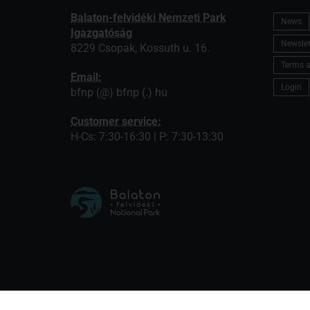
Balaton-felvidéki Nemzeti Park
News
Igazgatóság
Newslett
8229 Csopak, Kossuth u. 16.
Terms a
Email:
Login
bfnp (@) bfnp (.) hu
Customer service:
H-Cs: 7:30-16:30 | P: 7:30-13:30