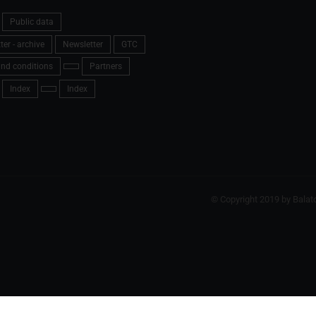
Public data
er - archive
Newsletter
GTC
nd conditions
Partners
Index
Index
© Copyright 2019 by Balat