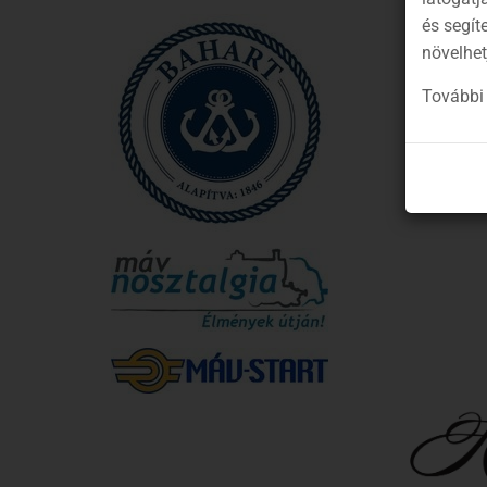
és segít
növelhet
További 