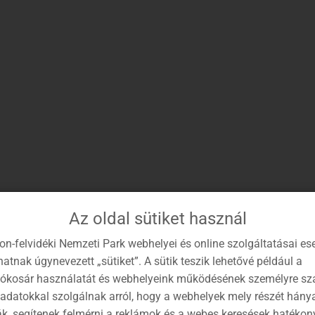
Az oldal sütiket használ
on-felvidéki Nemzeti Park webhelyei és online szolgáltatásai es
atnak úgynevezett „sütiket”. A sütik teszik lehetővé például a
lókosár használatát és webhelyeink működésének személyre sz
 adatokkal szolgálnak arról, hogy a webhelyek mely részét hány
ák, segítenek felmérni a reklámok és a webes keresések hatékon