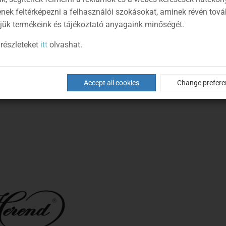
enek feltérképezni a felhasználói szokásokat, aminek révén tov
jük termékeink és tájékoztató anyagaink minőségét.
részleteket
itt
olvashat.
Accept all cookies
Change prefere