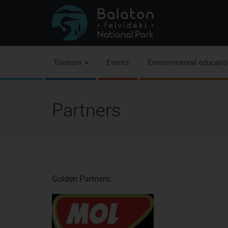
Tourism
Events
Environmental educati
Partners
G
olden Partners
: