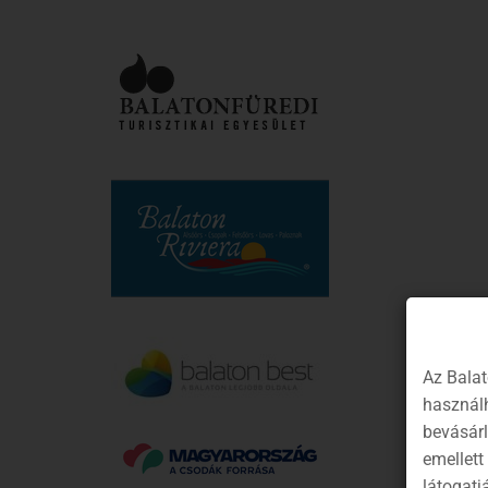
Az Balat
használh
bevásár
emellett
látogatj