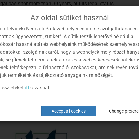
al basis for more than 30 years, but its legal status,
hanged during the last decade. Rangers have been public
Az oldal sütiket használ
ties were considerably extended by the second paragraph of
on-felvidéki Nemzeti Park webhelyei és online szolgáltatásai es
ription is determined by the Service Regulation issued as a
atnak úgynevezett „sütiket”. A sütik teszik lehetővé például a
lókosár használatát és webhelyeink működésének személyre sz
reas of the national park directorates in the interest of
 adatokkal szolgálnak arról, hogy a webhelyek mely részét hány
ák, segítenek felmérni a reklámok és a webes keresések hatékon
f the degradation of the natural and protected natural
enek feltérképezni a felhasználói szokásokat, aminek révén tov
t and mushroom species and 965 protected animal species
jük termékeink és tájékoztató anyagaink minőségét.
e uniform, a service permit, a service badge, a handgun
job of the rangers as civil rangers.
részleteket
itt
olvashat.
Accept all cookies
Change prefere