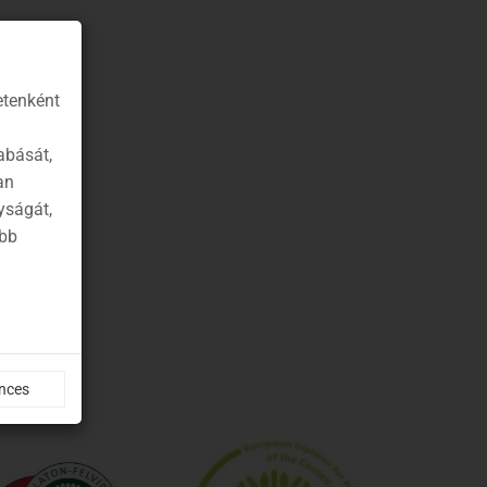
etenként
abását,
an
yságát,
ább
nces