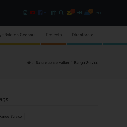
Instagram
Youtube
Facebook
Programok
Search
Newsletter
1
Sign
0
en
page
channel
pages
in
y–Balaton Geopark
Projects
Directorate
Home
Nature conservation
Ranger Service
ags
Ranger Service