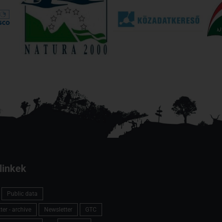
linkek
Public data
er - archive
Newsletter
GTC