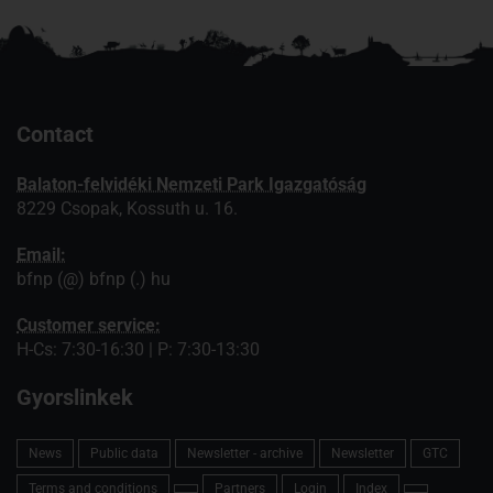
Contact
Balaton-felvidéki Nemzeti Park Igazgatóság
8229 Csopak, Kossuth u. 16.
Email:
bfnp (@) bfnp (.) hu
Customer service:
H-Cs: 7:30-16:30 | P: 7:30-13:30
Gyorslinkek
News
Public data
Newsletter - archive
Newsletter
GTC
Terms and conditions
Partners
Login
Index