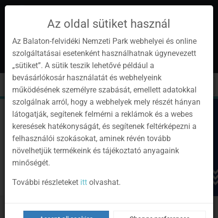
Az oldal sütiket használ
Az Balaton-felvidéki Nemzeti Park webhelyei és online
szolgáltatásai esetenként használhatnak úgynevezett
en
1
„sütiket”. A sütik teszik lehetővé például a
Instagram
Youtube
Facebook
Programok
Newsletter
bevásárlókosár használatát és webhelyeink
page
channel
pages
0
Sign
Toggle
Toggle
Kere
működésének személyre szabását, emellett adatokkal
in
navigation
cart
szolgálnak arról, hogy a webhelyek mely részét hányan
látogatják, segítenek felmérni a reklámok és a webes
keresések hatékonyságát, és segítenek feltérképezni a
felhasználói szokásokat, aminek révén tovább
növelhetjük termékeink és tájékoztató anyagaink
minőségét.
További részleteket
itt
olvashat.