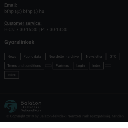
Email:
bfnp (@) bfnp (.) hu
Customer service:
H-Cs: 7:30-16:30 | P: 7:30-13:30
Gyorslinkek
News
Public data
Newsletter - archive
Newsletter
GTC
Terms and conditions
Partners
Login
Index
Index
© Copyright 2019 by Balaton-felvidéki Nemzeti Park Igazgatóság. Minden
jog fenntartva.