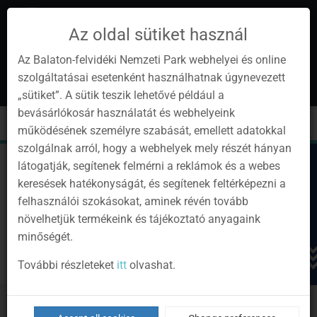
Az oldal sütiket használ
Az Balaton-felvidéki Nemzeti Park webhelyei és online
szolgáltatásai esetenként használhatnak úgynevezett
en
1
„sütiket”. A sütik teszik lehetővé például a
Instagram
Youtube
Facebook
Programok
Newsletter
bevásárlókosár használatát és webhelyeink
page
channel
pages
0
Sign
Toggle
Toggle
Kere
működésének személyre szabását, emellett adatokkal
in
navigation
cart
szolgálnak arról, hogy a webhelyek mely részét hányan
látogatják, segítenek felmérni a reklámok és a webes
keresések hatékonyságát, és segítenek feltérképezni a
felhasználói szokásokat, aminek révén tovább
növelhetjük termékeink és tájékoztató anyagaink
minőségét.
További részleteket
itt
olvashat.