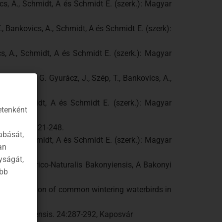
ics, A., Schmidt, A és Schmidt E. (szerk.): Magyar
., Bankovics, A., Schmidt, A és Schmidt E. (szerk):
ics, A., Schmidt, A és Schmidt E. (szerk.): Magyar
G., Magyar, G. Gyurácz, J., Szép, T., Bankovics, A.,
s, A., Schmidt, A és Schmidt E. (szerk.): Magyar
etenként
adásában, 221-248.
abását,
ics, A., Schmidt, A és Schmidt E. (szerk.): Magyar
an
yságát,
usei Historico-Naturalis Bakonyiensis, A Bakonyi
ább
he distribution of common wintering waterbirds in
ra Somogyiensis. 24:287-292, Kaposvár