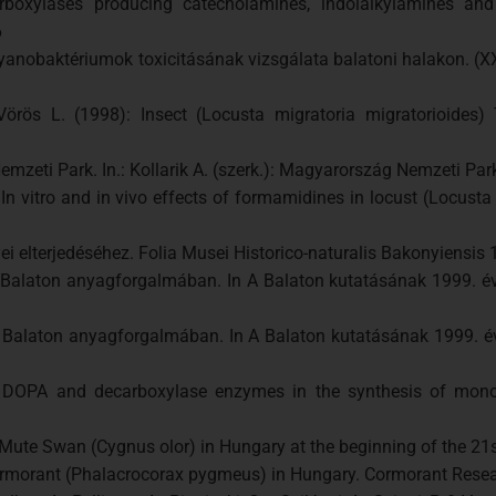
arboxylases producing catecholamines, indolalkylamines a
6
: Cyanobaktériumok toxicitásának vizsgálata balatoni halakon. (X
Vörös L. (1998): Insect (Locusta migratoria migratorioides) 
Nemzeti Park. In.: Kollarik A. (szerk.): Magyarország Nemzeti Par
 In vitro and in vivo effects of formamidines in locust (Locust
ei elterjedéséhez. Folia Musei Historico-naturalis Bakonyiensis 
 a Balaton anyagforgalmában. In A Balaton kutatásának 1999. é
 a Balaton anyagforgalmában. In A Balaton kutatásának 1999. 
ne, DOPA and decarboxylase enzymes in the synthesis of mono
the Mute Swan (Cygnus olor) in Hungary at the beginning of the 21
ormorant (Phalacrocorax pygmeus) in Hungary. Cormorant Resear