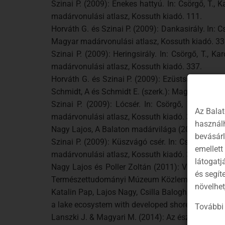
Szinai P. (2009): Énekes hattyú. In: Csörgő, T., 
madárvonulási atlasz, Kossuth kiadó. 111.
Horváth G. és Szinai P. (2009): Dankasirály. In: C
Magyar madárvonulási atlasz, Kossuth kiadó. 33
Szinai P. (2009): Heringsirály. In: Csörgő, T., K
madárvonulási atlasz, Kossuth kiadó. 337.
Horváth G. és Szinai P. (2009): Ezüstsirály, Sárgal
Schmidt, A és Schmidt E. (szerk.): Magyar madár
Szinai P. (2009): Lócsér. In: Csörgő, T., Karcz
Az Balat
madárvonulási atlasz, Kossuth kiadó. 341.
használh
Nagy Lajos, A Balaton madárvilága (2009): A Bal
bevásár
Szinai P. (2009): Küszvágó csér. In: Csörgő, T., 
emellett
madárvonulási atlasz, Kossuth kiadó. 343-344.
látogatj
Nagy Lajos és Poller Zoltán (2011): Vizimadár s
és segít
Természettudományi Múzeum Közleményei, 28-2
növelhet
Katalin Pap, Lajos Nagy, Csilla Balogh, László G
a lake ecosystem with developed shoreline, Hidr
További 
Lanszki J. & Magyari M. (2014): Az északi pocok