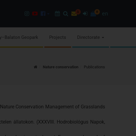
Instagram
Youtube
Facebook
Programok
Search
Newsletter
1
Sign
0
en
page
channel
pages
in
y–Balaton Geopark
Projects
Directorate
Home
Nature conservation
Publications
se (Nature Conservation Management of Grasslands
ctelen állatokon. (XXXVIII. Hodrobiológus Napok,