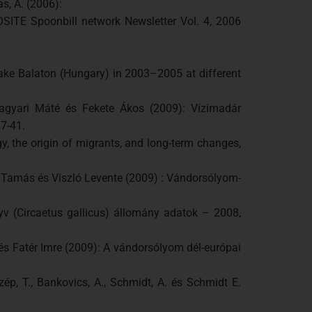
sas, A. (2006):
OSITE Spoonbill network Newsletter Vol. 4, 2006
Lake Balaton (Hungary) in 2003–2005 at different
Magyari Máté és Fekete Ákos (2009): Vízimadár
7-41.
, the origin of migrants, and long-term changes,
a Tamás és Viszló Levente (2009) : Vándorsólyom-
lyv (Circaetus gallicus) állomány adatok – 2008,
és Fatér Imre (2009): A vándorsólyom dél-európai
Szép, T., Bankovics, A., Schmidt, A. és Schmidt E.