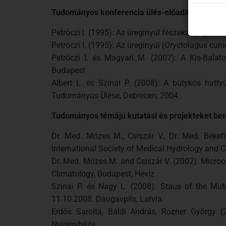
Tudományos konferencia ülés-előadás
Petróczi I. (1995): Az üreginyúl fészekanyag vál
Petróczi I. (1995): Az üreginyúl (Oryctolagus cu
Petróczi I. és Magyari M. (2007): A Kis-Bala
Budapest
Albert L. és Szinai P. (2008): A bütykös hatt
Tudományos Ülése, Debrecen, 2004.
Tudományos témájú kutatási és projekteket be
Dr. Med. Mózes M., Csiszár V., Dr. Med. Békef
International Society of Medical Hydrology and C
Dr. Med. Mózes M. and Csiszár V. (2002): Microo
Climatology, Budapest, Hévíz
Szinai P. és Nagy L. (2008): Staus of the M
11.10.2008. Daugavpils, Latvia.
Erdős Sarolta, Báldi András, Rozner György (
Nyíregyháza