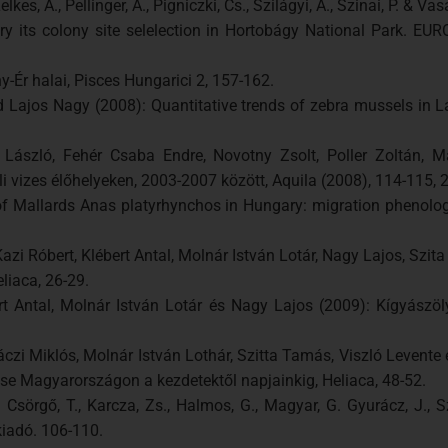
elkes, A., Pellinger, A., Pigniczki, Cs., Szilágyi, A., Szinai, P. & Va
y its colony site selelection in Hortobágy National Park. EUR
-Ér halai, Pisces Hungarici 2, 157-162.
nd Lajos Nagy (2008): Quantitative trends of zebra mussels in 
 László, Fehér Csaba Endre, Novotny Zsolt, Poller Zoltán, 
 vizes élőhelyeken, 2003-2007 között, Aquila (2008), 114-115, 2
f Mallards Anas platyrhynchos in Hungary: migration phenology
i Róbert, Klébert Antal, Molnár István Lotár, Nagy Lajos, Szit
liaca, 26-29.
rt Antal, Molnár István Lotár és Nagy Lajos (2009): Kígyászö
i Miklós, Molnár István Lothár, Szitta Tamás, Viszló Levente 
tése Magyarországon a kezdetektől napjainkig, Heliaca, 48-52.
: Csörgő, T., Karcza, Zs., Halmos, G., Magyar, G. Gyurácz, J., 
kiadó. 106-110.