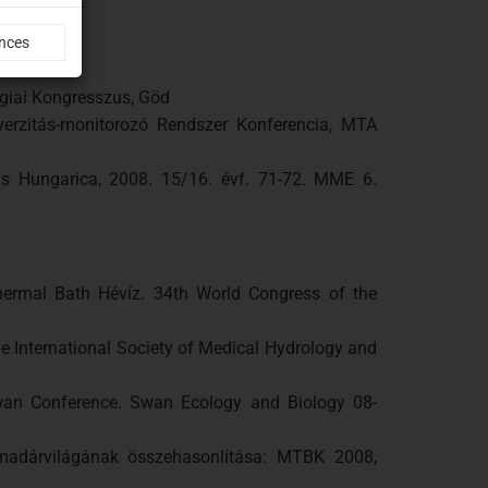
nces
ógiai Kongresszus, Göd
verzitás-monitorozó Rendszer Konferencia, MTA
nis Hungarica, 2008. 15/16. évf. 71-72. MME 6.
Thermal Bath Hévíz. 34th World Congress of the
e International Society of Medical Hydrology and
wan Conference. Swan Ecology and Biology 08-
ő madárvilágának összehasonlítása: MTBK 2008,