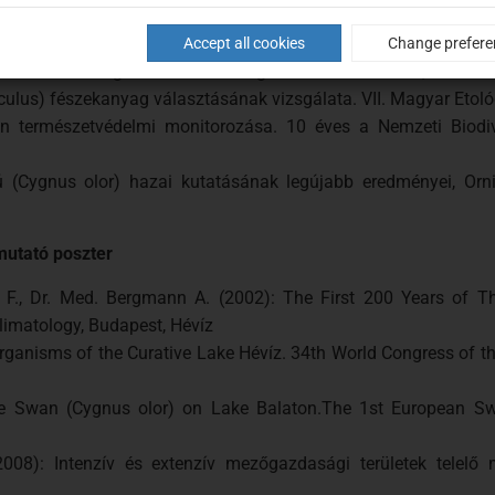
Accept all cookies
Change prefere
asztásának vizsgálata. XXII. Országos TDK Konferencia, Gödöllő
niculus) fészekanyag választásának vizsgálata. VII. Magyar Etol
ton természetvédelmi monitorozása. 10 éves a Nemzeti Biodi
yú (Cygnus olor) hazai kutatásának legújabb eredményei, Or
mutató poszter
i F., Dr. Med. Bergmann A. (2002): The First 200 Years of 
limatology, Budapest, Hévíz
rganisms of the Curative Lake Hévíz. 34th World Congress of th
ute Swan (Cygnus olor) on Lake Balaton.The 1st European S
2008): Intenzív és extenzív mezőgazdasági területek telel