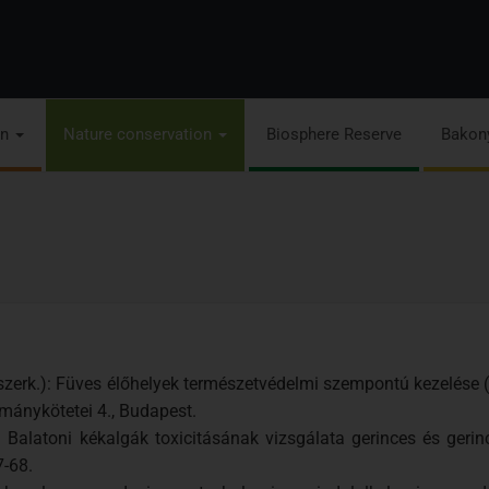
on
Nature conservation
Biosphere Reserve
Bakon
J. (szerk.): Füves élőhelyek természetvédelmi szempontú kezelé
mánykötetei 4., Budapest.
): Balatoni kékalgák toxicitásának vizsgálata gerinces és gerin
7-68.