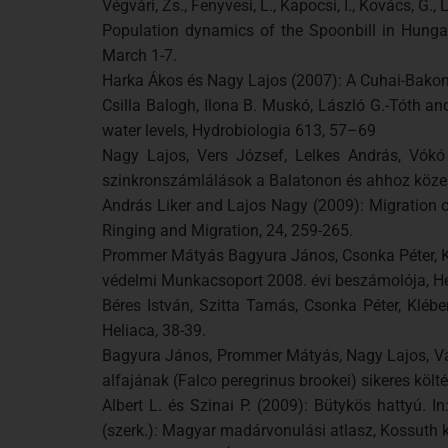
Végvári, Zs., Fenyvesi, L., Kapocsi, I., Kovács, G., L
Population dynamics of the Spoonbill in Hungar
March 1-7.
Harka Ákos és Nagy Lajos (2007): A Cuhai-Bakony
Csilla Balogh, Ilona B. Muskó, László G.-Tóth a
water levels, Hydrobiologia 613, 57–69
Nagy Lajos, Vers József, Lelkes András, Vókó
szinkronszámlálások a Balatonon és ahhoz közeli
András Liker and Lajos Nagy (2009): Migration o
Ringing and Migration, 24, 259-265.
Prommer Mátyás Bagyura János, Csonka Péter, Kaz
védelmi Munkacsoport 2008. évi beszámolója, He
Béres István, Szitta Tamás, Csonka Péter, Klébe
Heliaca, 38-39.
Bagyura János, Prommer Mátyás, Nagy Lajos, Vácz
alfajának (Falco peregrinus brookei) sikeres köl
Albert L. és Szinai P. (2009): Bütykös hattyú. In
(szerk.): Magyar madárvonulási atlasz, Kossuth 