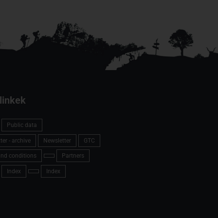
linkek
Public data
er - archive
Newsletter
GTC
nd conditions
Partners
Index
Index