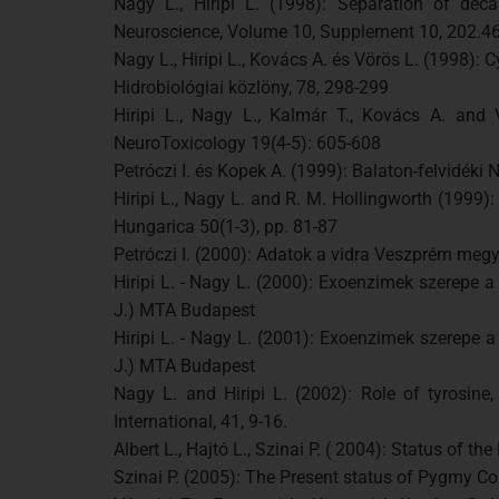
Nagy L., Hiripi L. (1998): Separation of dec
Neuroscience, Volume 10, Supplement 10, 202.4
Nagy L., Hiripi L., Kovács A. és Vörös L. (1998)
Hidrobiológiai közlöny, 78, 298-299
Hiripi L., Nagy L., Kalmár T., Kovács A. and 
NeuroToxicology 19(4-5): 605-608
Petróczi I. és Kopek A. (1999): Balaton-felvidéki 
Hiripi L., Nagy L. and R. M. Hollingworth (1999):
Hungarica 50(1-3), pp. 81-87
Petróczi I. (2000): Adatok a vidra Veszprém megy
Hiripi L. - Nagy L. (2000): Exoenzimek szerepe
J.) MTA Budapest
Hiripi L. - Nagy L. (2001): Exoenzimek szerepe
J.) MTA Budapest
Nagy L. and Hiripi L. (2002): Role of tyrosi
International, 41, 9-16.
Albert L., Hajtó L., Szinai P. ( 2004): Status of 
Szinai P. (2005): The Present status of Pygmy C