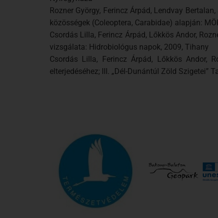
Rozner György, Ferincz Árpád, Lendvay Bertalan, 
közösségek (Coleoptera, Carabidae) alapján: M
Csordás Lilla, Ferincz Árpád, Lőkkös Andor, Rozn
vizsgálata: Hidrobiológus napok, 2009, Tihany
Csordás Lilla, Ferincz Árpád, Lőkkös Andor, R
elterjedéséhez; III. „Dél-Dunántúl Zöld Szigetei”