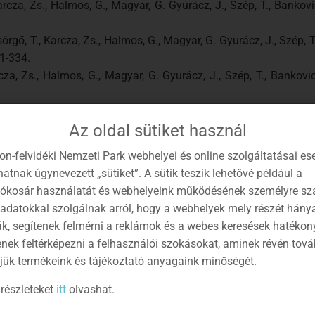
Karcza, Zs., Halmos, G., Magyar, G. Gyurácz, J., Szép, T., Bankov
sörgő, T., Karcza, Zs., Halmos, G., Magyar, G. Gyurácz, J., Szép, T
1-334.
arcza, Zs., Halmos, G., Magyar, G. Gyurácz, J., Szép, T., Bankov
ábú sirály, Sztyeppi sirály. In: Csörgő, T., Karcza, Zs., Halmos, 
Az oldal sütiket használ
vonulási atlasz, Kossuth kiadó. 338-340.
a, Zs., Halmos, G., Magyar, G. Gyurácz, J., Szép, T., Bankovic
on-felvidéki Nemzeti Park webhelyei és online szolgáltatásai es
atnak úgynevezett „sütiket”. A sütik teszik lehetővé például a
aton-kutatásról mindenkinek c. kötet részeként az MTA BLKI ki
lókosár használatát és webhelyeink működésének személyre sz
Karcza, Zs., Halmos, G., Magyar, G. Gyurácz, J., Szép, T., Bankov
 adatokkal szolgálnak arról, hogy a webhelyek mely részét hány
ák, segítenek felmérni a reklámok és a webes keresések hatékon
zinkronszámlálások a várpalotai tavakon (2005-2007), Folia M
enek feltérképezni a felhasználói szokásokat, aminek révén tov
011, 265-275.
jük termékeink és tájékoztató anyagaink minőségét.
-Tóth and András Liker (2013): Environmental factors shaping t
obiologia 716-2013, 163-176.
részleteket
itt
olvashat.
 (Microtus oeconomus) új adata a Kis-Balaton II. ütemén. Natu