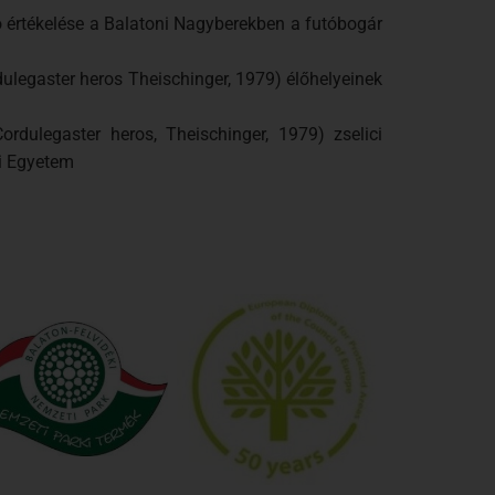
tó értékelése a Balatoni Nagyberekben a futóbogár
dulegaster heros Theischinger, 1979) élőhelyeinek
rdulegaster heros, Theischinger, 1979) zselici
ri Egyetem