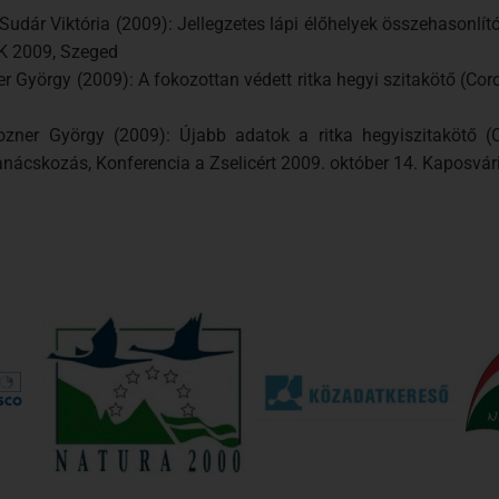
Sudár Viktória (2009): Jellegzetes lápi élőhelyek összehasonlí
ÖK 2009, Szeged
er György (2009): A fokozottan védett ritka hegyi szitakötő (Cor
ozner György (2009): Újabb adatok a ritka hegyiszitakötő (Co
 Tanácskozás, Konferencia a Zselicért 2009. október 14. Kaposvá