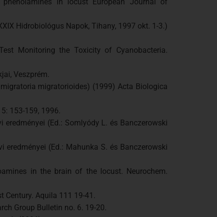
nd phenolamines in locust European Journal of
XXIX Hidrobiológus Napok, Tihany, 1997 okt. 1-3.)
Test Monitoring the Toxicity of Cyanobacteria.
kjai, Veszprém.
a migratoria migratorioides) (1999) Acta Biologica
15: 153-159, 1996.
vi eredményei (Ed.: Somlyódy L. és Banczerowski
évi eredményei (Ed.: Mahunka S. és Banczerowski
amines in the brain of the locust. Neurochem.
st Century. Aquila 111 19-41.
ch Group Bulletin no. 6. 19-20.