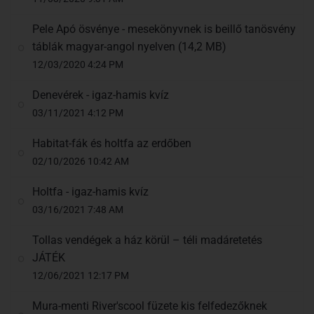
Pele Apó ösvénye - mesekönyvnek is beillő tanösvény
táblák magyar-angol nyelven (14,2 MB)
12/03/2020 4:24 PM
Denevérek - igaz-hamis kvíz
03/11/2021 4:12 PM
Habitat-fák és holtfa az erdőben
02/10/2026 10:42 AM
Holtfa - igaz-hamis kvíz
03/16/2021 7:48 AM
Tollas vendégek a ház körül – téli madáretetés
JÁTÉK
12/06/2021 12:17 PM
Mura-menti River'scool füzete kis felfedezőknek