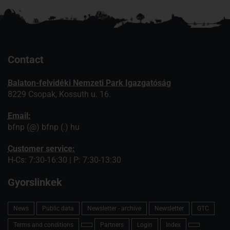
Contact
Balaton-felvidéki Nemzeti Park Igazgatóság
8229 Csopak, Kossuth u. 16.
Email:
bfnp (@) bfnp (.) hu
Customer service:
H-Cs: 7:30-16:30 | P: 7:30-13:30
Gyorslinkek
News
Public data
Newsletter - archive
Newsletter
GTC
Terms and conditions
Partners
Login
Index