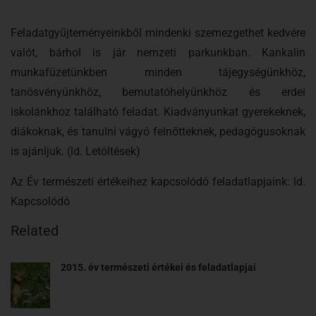
Feladatgyűjteményeinkből mindenki szemezgethet kedvére
valót, bárhol is jár nemzeti parkunkban. Kankalin
munkafüzetünkben minden tájegységünkhöz,
tanösvényünkhöz, bemutatóhelyünkhöz és erdei
iskolánkhoz található feladat. Kiadványunkat gyerekeknek,
diákoknak, és tanulni vágyó felnőtteknek, pedagógusoknak
is ajánljuk. (ld. Letöltések)
Az Év természeti értékeihez kapcsolódó feladatlapjaink: ld.
Kapcsolódó
Related
2015. év természeti értékei és feladatlapjai