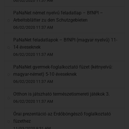
06/02/2020 11:37 AM
PaNaNet német nyelvű feladatlap – BfNPI –
Arbeitsblätter zu den Schutzgebieten
06/02/2020 11:37 AM
PaNaNet feladatlapok – BfNPI (magyar nyelvű) 11-
14 éveseknek
06/02/2020 11:37 AM
PaNaNet gyermek-foglalkoztató füzet (kétnyelvű:
magyar-német) 5-10 éveseknek
06/02/2020 11:37 AM
Otthon is játszható természetismereti játékok 3.
06/02/2020 11:37 AM
Órai prezentáció az Erdőböngésző foglalkoztató
füzethez
11/03/2020 9:31 AM