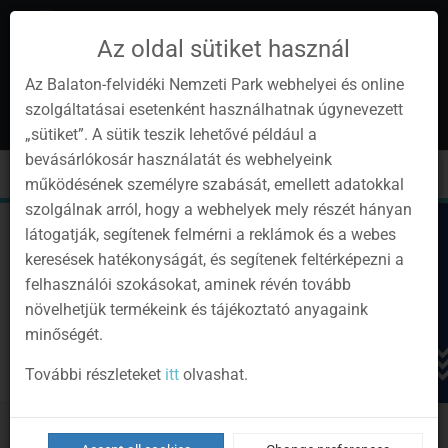
Az oldal sütiket használ
Az Balaton-felvidéki Nemzeti Park webhelyei és online
szolgáltatásai esetenként használhatnak úgynevezett
en
1
„sütiket”. A sütik teszik lehetővé például a
Instagram
Youtube
Facebook
Programok
Newsletter
bevásárlókosár használatát és webhelyeink
page
channel
pages
0
Sign
Toggle
Toggle
Kere
működésének személyre szabását, emellett adatokkal
in
navigation
cart
szolgálnak arról, hogy a webhelyek mely részét hányan
látogatják, segítenek felmérni a reklámok és a webes
keresések hatékonyságát, és segítenek feltérképezni a
felhasználói szokásokat, aminek révén tovább
növelhetjük termékeink és tájékoztató anyagaink
minőségét.
További részleteket
itt
olvashat.