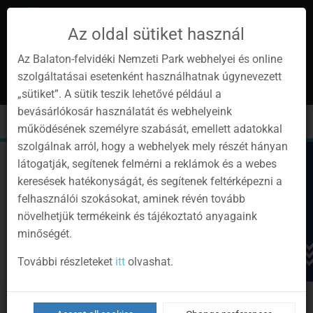
Az oldal sütiket használ
Az Balaton-felvidéki Nemzeti Park webhelyei és online
szolgáltatásai esetenként használhatnak úgynevezett
en
1
„sütiket”. A sütik teszik lehetővé például a
Instagram
Youtube
Facebook
Programok
Newsletter
bevásárlókosár használatát és webhelyeink
page
channel
pages
0
Sign
Toggle
Toggle
Kere
működésének személyre szabását, emellett adatokkal
in
navigation
cart
szolgálnak arról, hogy a webhelyek mely részét hányan
látogatják, segítenek felmérni a reklámok és a webes
keresések hatékonyságát, és segítenek feltérképezni a
felhasználói szokásokat, aminek révén tovább
növelhetjük termékeink és tájékoztató anyagaink
minőségét.
További részleteket
itt
olvashat.