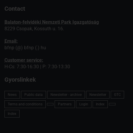
Contact
Balaton-felvidéki Nemzeti Park Igazgatóság
8229 Csopak, Kossuth u. 16.
Email:
bfnp (@) bfnp (.) hu
Customer service:
H-Cs: 7:30-16:30 | P: 7:30-13:30
Gyorslinkek
News
Public data
Newsletter - archive
Newsletter
GTC
Terms and conditions
Partners
Login
Index
Index