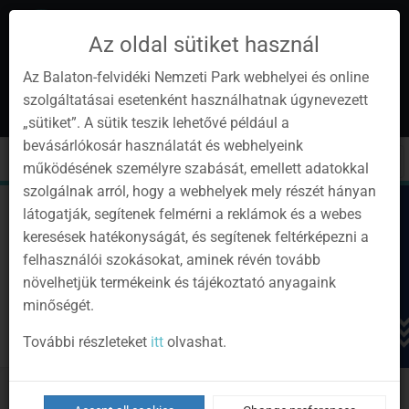
Az oldal sütiket használ
Az Balaton-felvidéki Nemzeti Park webhelyei és online
szolgáltatásai esetenként használhatnak úgynevezett
en
1
„sütiket”. A sütik teszik lehetővé például a
Instagram
Youtube
Facebook
Programok
Newsletter
bevásárlókosár használatát és webhelyeink
page
channel
pages
0
Sign
Toggle
Toggle
Kere
működésének személyre szabását, emellett adatokkal
in
navigation
cart
szolgálnak arról, hogy a webhelyek mely részét hányan
látogatják, segítenek felmérni a reklámok és a webes
keresések hatékonyságát, és segítenek feltérképezni a
felhasználói szokásokat, aminek révén tovább
növelhetjük termékeink és tájékoztató anyagaink
minőségét.
További részleteket
itt
olvashat.