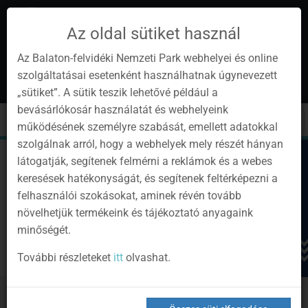
Az oldal sütiket használ
Az Balaton-felvidéki Nemzeti Park webhelyei és online
szolgáltatásai esetenként használhatnak úgynevezett
hu
1
„sütiket”. A sütik teszik lehetővé például a
Instagram
Youtube
Facebook
Programok
Hírlevél
bevásárlókosár használatát és webhelyeink
oldalunk
csatorna
oldalaink
0
Bejelentkezés
Toggle
Toggle
Kere
működésének személyre szabását, emellett adatokkal
navigation
cart
szolgálnak arról, hogy a webhelyek mely részét hányan
látogatják, segítenek felmérni a reklámok és a webes
keresések hatékonyságát, és segítenek feltérképezni a
felhasználói szokásokat, aminek révén tovább
növelhetjük termékeink és tájékoztató anyagaink
minőségét.
További részleteket
itt
olvashat.