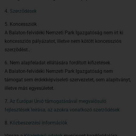
4.
Szerződések
5. Koncessziók
A Balaton-felvidéki Nemzeti Park Igazgatóság nem írt ki
koncessziós pályázatot, illetve nem kötött koncessziós
szerződést..
6. Nem alapfeladat ellátására fordított kifizetések
A Balaton-felvidéki Nemzeti Park Igazgatóság nem
támogat sem érdekképviseleti szervezetet, sem alapítványt,
illetve más egyesületet.
7.
Az Európai Unió támogatásával megvalósuló
fejlesztések leírása, az azokra vonatkozó szerződések
8.
Közbeszerzési információk
Vissza a
Közérdekű adatok
menüpont kezdőoldalára