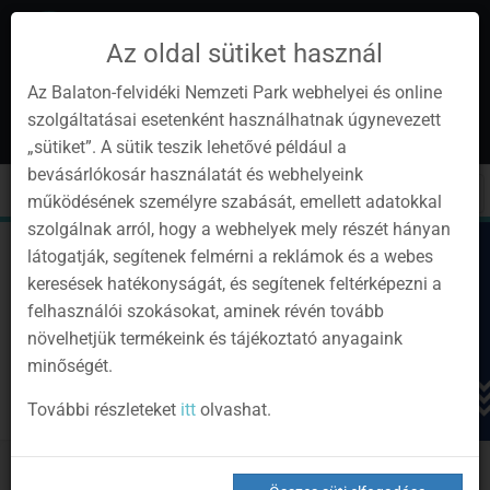
Az oldal sütiket használ
Az Balaton-felvidéki Nemzeti Park webhelyei és online
szolgáltatásai esetenként használhatnak úgynevezett
hu
1
„sütiket”. A sütik teszik lehetővé például a
Instagram
Youtube
Facebook
Programok
Hírlevél
bevásárlókosár használatát és webhelyeink
oldalunk
csatorna
oldalaink
0
Bejelentkezés
Toggle
Toggle
Kere
működésének személyre szabását, emellett adatokkal
navigation
cart
szolgálnak arról, hogy a webhelyek mely részét hányan
látogatják, segítenek felmérni a reklámok és a webes
keresések hatékonyságát, és segítenek feltérképezni a
felhasználói szokásokat, aminek révén tovább
növelhetjük termékeink és tájékoztató anyagaink
minőségét.
További részleteket
itt
olvashat.