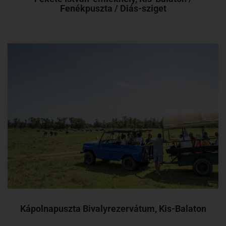
Fenékpuszta / Diás-sziget
Kápolnapuszta Bivalyrezervátum, Kis-Balaton