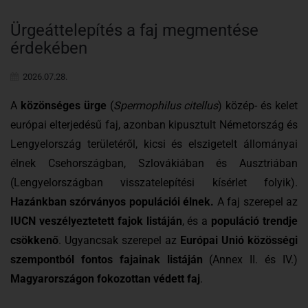
Ürgeáttelepítés a faj megmentése
érdekében
2026.07.28.
A
közönséges ürge
(
Spermophilus citellus
) közép- és kelet
európai elterjedésű faj, azonban kipusztult Németország és
Lengyelország területéről, kicsi és elszigetelt állományai
élnek Csehországban, Szlovákiában és Ausztriában
(Lengyelországban visszatelepítési kísérlet folyik).
Hazánkban szórványos populációi élnek.
A faj szerepel az
IUCN veszélyeztetett fajok listáján
, és a
populáció trendje
csökkenő
. Ugyancsak szerepel az
Európai Unió közösségi
szempontból fontos fajainak listáján
(Annex II. és IV.)
Magyarországon fokozottan védett faj
.