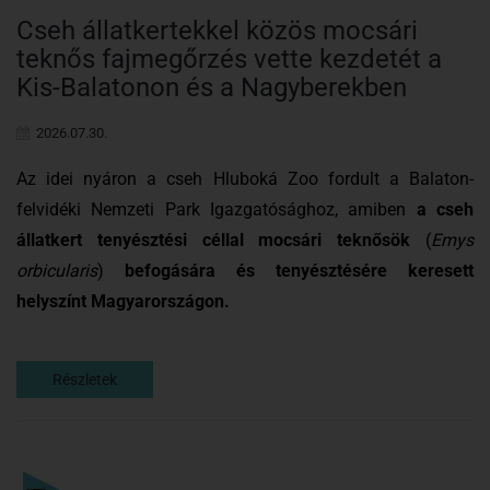
Cseh állatkertekkel közös mocsári
teknős fajmegőrzés vette kezdetét a
Kis-Balatonon és a Nagyberekben
2026.07.30.
Az idei nyáron a cseh Hluboká Zoo fordult a Balaton-
felvidéki Nemzeti Park Igazgatósághoz, amiben
a cseh
állatkert tenyésztési céllal mocsári teknősök
(
Emys
orbicularis
)
befogására és tenyésztésére keresett
helyszínt Magyarországon.
Részletek