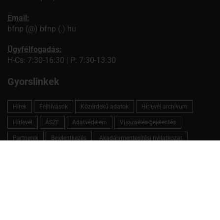
Email:
bfnp (@) bfnp (.) hu
Ügyfélfogadás:
H-Cs: 7:30-16:30 | P: 7:30-13:30
Gyorslinkek
Hírek
Felhívások
Közérdekű adatok
Hírlevél archívum
Hírlevél
ÁSZF
Adatvédelem
Visszaélés-bejelentés
Partnerek
Bejelentkezés
Akadálymentesítési nyilatkozat
Tűzgyújtási tilalom
Vadgazdálkodás