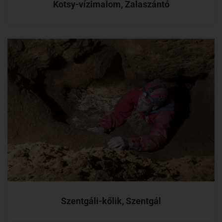
Kotsy-vízimalom, Zalaszántó
Szentgáli-kőlik, Szentgál