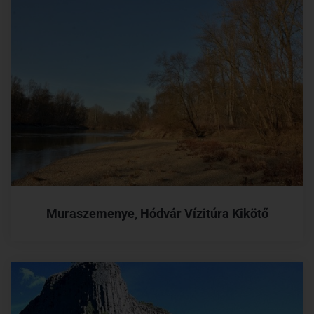
Muraszemenye, Hódvár Vízitúra Kikötő