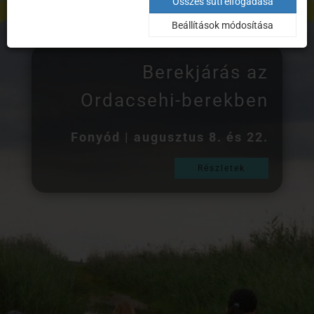
Összes süti elfogadása
Beállítások módosítása
Pannon Csillagda és
Erdők Háza
Bakonybél | szerda–vasárnap
10–17 óra
(Erdők Háza minden
nap)
Részletek