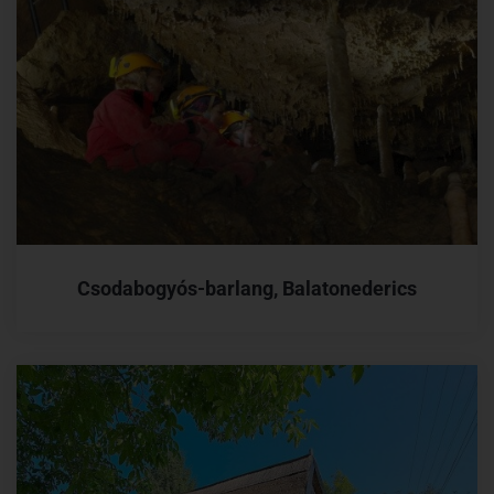
Csodabogyós-barlang, Balatonederics