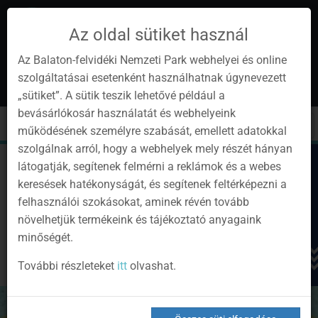
Az oldal sütiket használ
Az Balaton-felvidéki Nemzeti Park webhelyei és online
szolgáltatásai esetenként használhatnak úgynevezett
hu
1
„sütiket”. A sütik teszik lehetővé például a
Instagram
Youtube
Facebook
Programok
Hírlevél
bevásárlókosár használatát és webhelyeink
oldalunk
csatorna
oldalaink
0
Bejelentkezés
Toggle
Toggle
Kere
működésének személyre szabását, emellett adatokkal
navigation
cart
szolgálnak arról, hogy a webhelyek mely részét hányan
látogatják, segítenek felmérni a reklámok és a webes
keresések hatékonyságát, és segítenek feltérképezni a
felhasználói szokásokat, aminek révén tovább
növelhetjük termékeink és tájékoztató anyagaink
minőségét.
További részleteket
itt
olvashat.