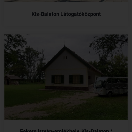
Kis-Balaton Látogatóközpont
Fekete István-emlékhely, Kis-Balaton /