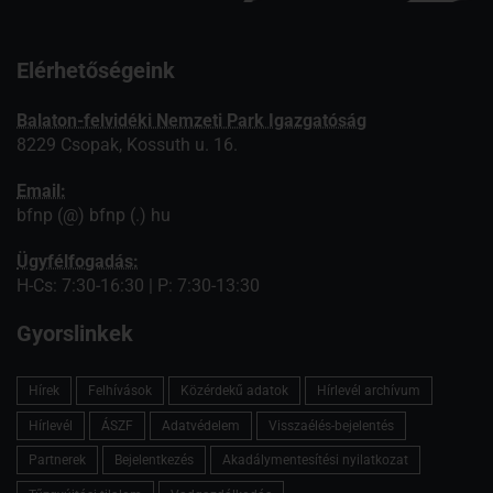
Elérhetőségeink
Balaton-felvidéki Nemzeti Park Igazgatóság
8229 Csopak, Kossuth u. 16.
Email:
bfnp (@) bfnp (.) hu
Ügyfélfogadás:
H-Cs: 7:30-16:30 | P: 7:30-13:30
Gyorslinkek
Hírek
Felhívások
Közérdekű adatok
Hírlevél archívum
Hírlevél
ÁSZF
Adatvédelem
Visszaélés-bejelentés
Partnerek
Bejelentkezés
Akadálymentesítési nyilatkozat