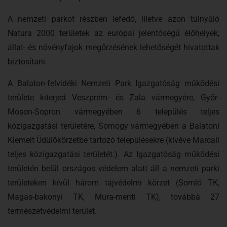
A nemzeti parkot részben lefedő, illetve azon túlnyúló
Natura 2000 területek az európai jelentőségű élőhelyek,
állat- és növényfajok megőrzésének lehetőségét hivatottak
biztosítani.
A Balaton-felvidéki Nemzeti Park Igazgatóság működési
területe kiterjed Veszprém- és Zala vármegyére, Győr-
Moson-Sopron vármegyében 6 település teljes
közigazgatási területére, Somogy vármegyében a Balatoni
Kiemelt Üdülőkörzetbe tartozó településekre (kivéve Marcali
teljes közigazgatási területét.). Az Igazgatóság működési
területén belül országos védelem alatt áll a nemzeti parki
területeken kívül három tájvédelmi körzet (Somló TK,
Magas-bakonyi TK, Mura-menti TK), továbbá 27
természetvédelmi terület.