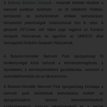
A
Bakony‒Balaton Geopark
- melynek területe részben a
nemzeti parkban található - az itt fellelhető földtani,
természeti és kultúrtörténeti értékek bemutatását,
társadalmi jelentőségük tudatosítását tűzi ki célul. A
geopark 2012-ben vált teljes jogú tagjává az Európai
Geopark Hálózatnak és egyúttal az UNESCO által
támogatott Globális Geopark Hálózatnak.
A Balaton-felvidéki Nemzeti Park Igazgatóság fő
tevékenységei közé tartozik a természetmegőrzés, a
tájvédelem, a természetvédelmi gazdálkodás, valamint a
szemléletformálás és az ökoturizmus.
A Balaton-felvidéki Nemzeti Park Igazgatóság honlapja a
nemzeti park területének bemutatása mellett az
igazgatósághoz tartozó bemutatóhelyekről,
szálláshelyekről, túrázási lehetőségekről és a terület