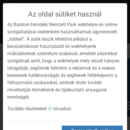
Az oldal sütiket használ
Az Balaton-felvidéki Nemzeti Park webhelyei és online
szolgáltatásai esetenként használhatnak úgynevezett
hu
1
„sütiket”. A sütik teszik lehetővé például a
Instagram
Youtube
Facebook
Programok
Hírlevél
bevásárlókosár használatát és webhelyeink
oldalunk
csatorna
oldalaink
0
Bejelentkezés
Toggle
Toggle
Kere
működésének személyre szabását, emellett adatokkal
navigation
cart
szolgálnak arról, hogy a webhelyek mely részét hányan
látogatják, segítenek felmérni a reklámok és a webes
keresések hatékonyságát, és segítenek feltérképezni a
felhasználói szokásokat, aminek révén tovább
növelhetjük termékeink és tájékoztató anyagaink
minőségét.
További részleteket
itt
olvashat.