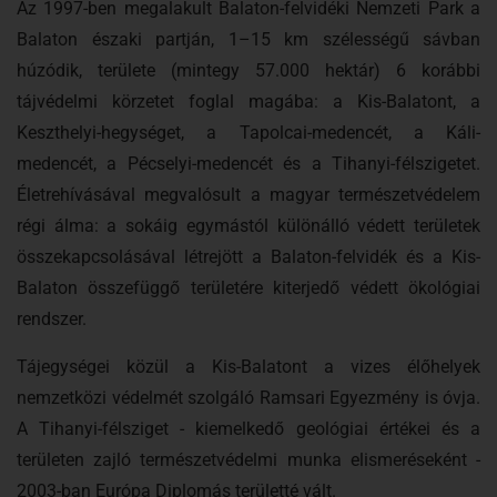
Az 1997-ben megalakult Balaton-felvidéki Nemzeti Park a
Balaton északi partján, 1–15 km szélességű sávban
húzódik, területe (mintegy 57.000 hektár) 6 korábbi
tájvédelmi körzetet foglal magába: a Kis-Balatont, a
Keszthelyi-hegységet, a Tapolcai-medencét, a Káli-
medencét, a Pécselyi-medencét és a Tihanyi-félszigetet.
Életrehívásával megvalósult a magyar természetvédelem
régi álma: a sokáig egymástól különálló védett területek
összekapcsolásával létrejött a Balaton-felvidék és a Kis-
Balaton összefüggő területére kiterjedő védett ökológiai
rendszer.
Tájegységei közül a Kis-Balatont a vizes élőhelyek
nemzetközi védelmét szolgáló Ramsari Egyezmény is óvja.
A Tihanyi-félsziget - kiemelkedő geológiai értékei és a
területen zajló természetvédelmi munka elismeréseként -
2003-ban Európa Diplomás területté vált.