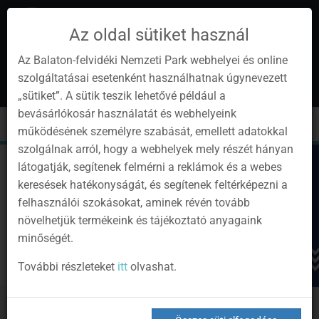
Az oldal sütiket használ
Az Balaton-felvidéki Nemzeti Park webhelyei és online
szolgáltatásai esetenként használhatnak úgynevezett
hu
1
„sütiket”. A sütik teszik lehetővé például a
Instagram
Youtube
Facebook
Programok
Hírlevél
bevásárlókosár használatát és webhelyeink
oldalunk
csatorna
oldalaink
0
Bejelentkezés
Toggle
Toggle
Kere
működésének személyre szabását, emellett adatokkal
navigation
cart
szolgálnak arról, hogy a webhelyek mely részét hányan
látogatják, segítenek felmérni a reklámok és a webes
keresések hatékonyságát, és segítenek feltérképezni a
felhasználói szokásokat, aminek révén tovább
növelhetjük termékeink és tájékoztató anyagaink
minőségét.
További részleteket
itt
olvashat.