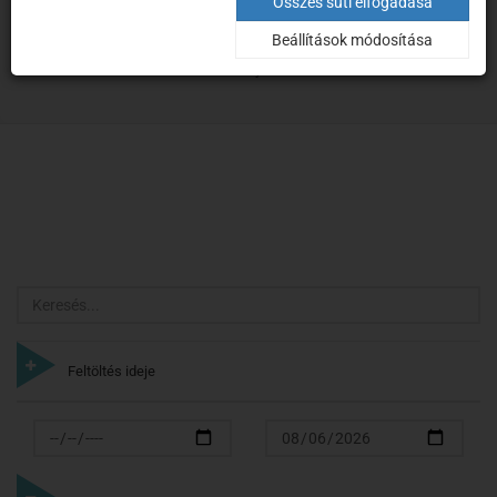
Projektek
Összes süti elfogadása
Beállítások módosítása
Kezdőoldal
Projektek
Keresés
Feltöltés ideje