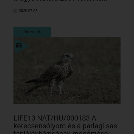
2020.07.08.
Részletek
Részletek
LIFE13 NAT/HU/000183 A
kerecsensólyom és a parlagi sas
táplálékbázisának megőrzése