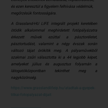
és ezen keresztül a figyelem felhívása védelmük,
megőrzésük fontosságára.
A Grassland-HU LIFE integrált projekt keretében
ötödik alkalommal meghirdetett fotópályázatra
érkezett művek ezúttal a pásztoréletet,
pásztortudást, valamint a négy évszak során
változó tájat örökítik meg. A pályaművekből
szakmai zsűri választotta ki a 44 legjobb képet,
amelyeket július és augusztus folyamán a
látogatóközpontban tekinthet meg a
nagyközönség.
https://www.grasslandlifeip.hu/atadtak-a-gyepek-
titkai-fotopalyazat-dijait