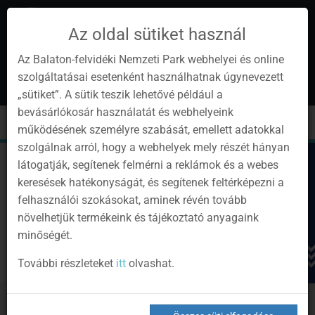
Az oldal sütiket használ
Az Balaton-felvidéki Nemzeti Park webhelyei és online
szolgáltatásai esetenként használhatnak úgynevezett
hu
1
„sütiket”. A sütik teszik lehetővé például a
Instagram
Youtube
Facebook
Programok
Hírlevél
bevásárlókosár használatát és webhelyeink
oldalunk
csatorna
oldalaink
0
Bejelentkezés
Toggle
Toggle
Kere
működésének személyre szabását, emellett adatokkal
navigation
cart
szolgálnak arról, hogy a webhelyek mely részét hányan
látogatják, segítenek felmérni a reklámok és a webes
keresések hatékonyságát, és segítenek feltérképezni a
felhasználói szokásokat, aminek révén tovább
növelhetjük termékeink és tájékoztató anyagaink
minőségét.
További részleteket
itt
olvashat.