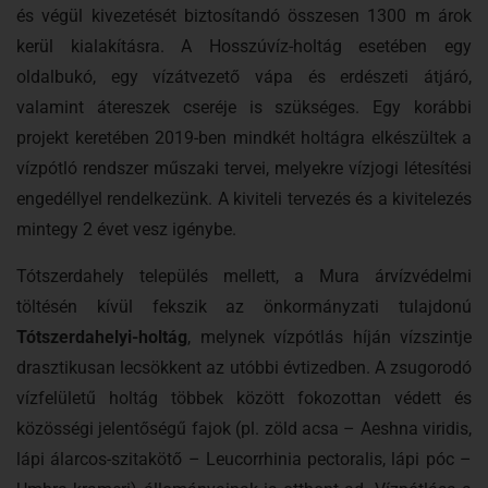
és végül kivezetését biztosítandó összesen 1300 m árok
kerül kialakításra. A Hosszúvíz-holtág esetében egy
oldalbukó, egy vízátvezető vápa és erdészeti átjáró,
valamint átereszek cseréje is szükséges. Egy korábbi
projekt keretében 2019-ben mindkét holtágra elkészültek a
vízpótló rendszer műszaki tervei, melyekre vízjogi létesítési
engedéllyel rendelkezünk. A kiviteli tervezés és a kivitelezés
mintegy 2 évet vesz igénybe.
Tótszerdahely település mellett, a Mura árvízvédelmi
töltésén kívül fekszik az önkormányzati tulajdonú
Tótszerdahelyi-holtág
, melynek vízpótlás híján vízszintje
drasztikusan lecsökkent az utóbbi évtizedben. A zsugorodó
vízfelületű holtág többek között fokozottan védett és
közösségi jelentőségű fajok (pl. zöld acsa – Aeshna viridis,
lápi álarcos-szitakötő – Leucorrhinia pectoralis, lápi póc –