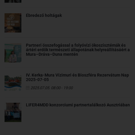
Ébredező holtágak
Partneri összefogással a folyóvízi ökoszisztémák és
ártéri erdők természeti állapotának helyreállításáért a
Mura–Dráva–Duna mentén
IV. Kerka-Mura Vízimuri és Bioszféra Rezervátum Nap
2025-07-05
2025.07.05. 08:00 - 19:00
LIFER4MDD konzorciumi partnertalálkozó Ausztriában