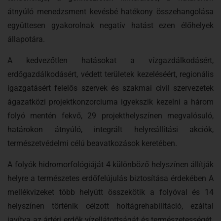
átnyúló menedzsment kevésbé hatékony összehangolása
együttesen gyakorolnak negatív hatást ezen élőhelyek
állapotára.
A kedvezőtlen hatásokat a vízgazdálkodásért,
erdőgazdálkodásért, védett területek kezeléséért, regionális
igazgatásért felelős szervek és szakmai civil szervezetek
ágazatközi projektkonzorciuma igyekszik kezelni a három
folyó mentén fekvő, 29 projekthelyszínen megvalósuló,
határokon átnyúló, integrált helyreállítási akciók,
természetvédelmi célú beavatkozások keretében.
A folyók hidromorfológiáját 4 különböző helyszínen állítják
helyre a természetes erdőfelújulás biztosítása érdekében A
mellékvizeket több helyütt összekötik a folyóval és 14
helyszínen történik célzott holtágrehabilitáció, ezáltal
javítva az ártéri erdők vízellátottságát és természetességét.