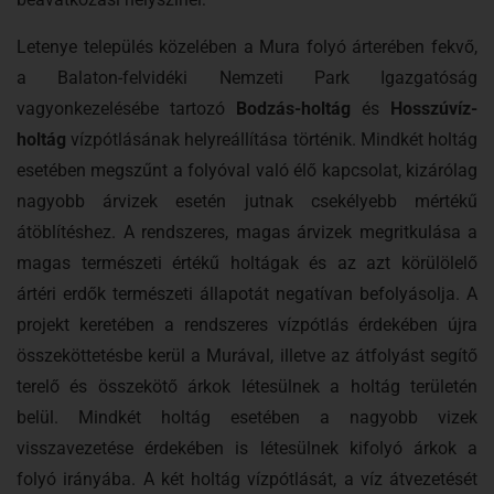
Letenye település közelében a Mura folyó árterében fekvő,
a Balaton-felvidéki Nemzeti Park Igazgatóság
vagyonkezelésébe tartozó
Bodzás-holtág
és
Hosszúvíz-
holtág
vízpótlásának helyreállítása történik. Mindkét holtág
esetében megszűnt a folyóval való élő kapcsolat, kizárólag
nagyobb árvizek esetén jutnak csekélyebb mértékű
átöblítéshez. A rendszeres, magas árvizek megritkulása a
magas természeti értékű holtágak és az azt körülölelő
ártéri erdők természeti állapotát negatívan befolyásolja. A
projekt keretében a rendszeres vízpótlás érdekében újra
összeköttetésbe kerül a Murával, illetve az átfolyást segítő
terelő és összekötő árkok létesülnek a holtág területén
belül. Mindkét holtág esetében a nagyobb vizek
visszavezetése érdekében is létesülnek kifolyó árkok a
folyó irányába. A két holtág vízpótlását, a víz átvezetését