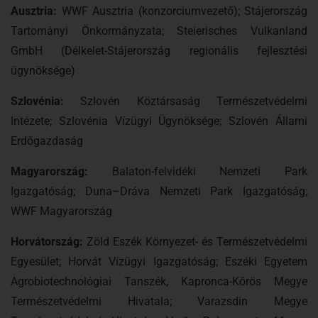
Ausztria:
WWF Ausztria (konzorciumvezető); Stájerország
Tartományi Önkormányzata; Steierisches Vulkanland
GmbH (Délkelet-Stájerország regionális fejlesztési
ügynöksége)
Szlovénia:
Szlovén Köztársaság Természetvédelmi
Intézete; Szlovénia Vízügyi Ügynöksége; Szlovén Állami
Erdőgazdaság
Magyarország:
Balaton-felvidéki Nemzeti Park
Igazgatóság; Duna–Dráva Nemzeti Park Igazgatóság;
WWF Magyarország
Horvátország:
Zöld Eszék Környezet- és Természetvédelmi
Egyesület; Horvát Vízügyi Igazgatóság; Eszéki Egyetem
Agrobiotechnológiai Tanszék, Kapronca-Kőrös Megye
Természetvédelmi Hivatala; Varazsdin Megye