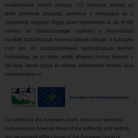
modellezések szerint mintegy 127 hektáron javítják az
ártéri élőhelyek állapotát, beleértve a holtágakat és a
vízhatástól nagyban függő ártéri ligeterdőket is. Az itt élő
növény- és állatközösségek számára a helyreállítási
munkák biztosíthatják fennmaradásuk zálogát. A holtágak,
mint élő- és szaporodóhelyek fennmaradása kiemelt
fontosságú, de az ártéri erdők állapota fontos tényező a
dél-zalai fekete gólya és rétisas állományok hosszú távú
megőrzésében is.
Co-funded by the European Union. Views and opinions
expressed are however those of the author(s) only and do
not necessarily reflect those of the European Union or