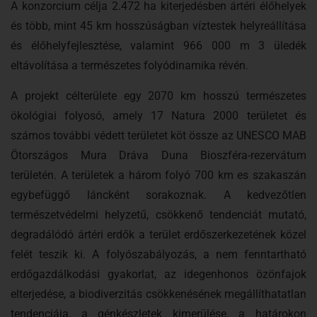
A konzorcium célja 2.472 ha kiterjedésben ártéri élőhelyek
és több, mint 45 km hosszúságban víztestek helyreállítása
és élőhelyfejlesztése, valamint 966 000 m 3 üledék
eltávolítása a természetes folyódinamika révén.
A projekt célterülete egy 2070 km hosszú természetes
ökológiai folyosó, amely 17 Natura 2000 területet és
számos további védett területet köt össze az UNESCO MAB
Ötországos Mura Dráva Duna Bioszféra-rezervátum
területén. A területek a három folyó 700 km es szakaszán
egybefüggő láncként sorakoznak. A kedvezőtlen
természetvédelmi helyzetű, csökkenő tendenciát mutató,
degradálódó ártéri erdők a terület erdőszerkezetének közel
felét teszik ki. A folyószabályozás, a nem fenntartható
erdőgazdálkodási gyakorlat, az idegenhonos özönfajok
elterjedése, a biodiverzitás csökkenésének megállíthatatlan
tendenciája, a génkészletek kimerülése, a határokon