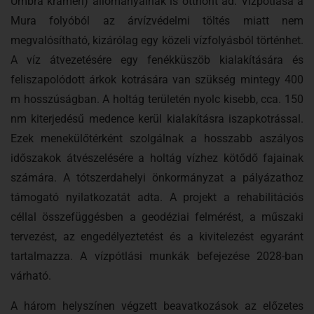
Umbra krameri) állományainak is otthont ad. Vízpótlása a
Mura folyóból az árvízvédelmi töltés miatt nem
megvalósítható, kizárólag egy közeli vízfolyásból történhet.
A víz átvezetésére egy fenékküszöb kialakítására és
feliszapolódott árkok kotrására van szükség mintegy 400
m hosszúságban. A holtág területén nyolc kisebb, cca. 150
nm kiterjedésű medence kerül kialakításra iszapkotrással.
Ezek menekülőtérként szolgálnak a hosszabb aszályos
időszakok átvészelésére a holtág vízhez kötődő fajainak
számára. A tótszerdahelyi önkormányzat a pályázathoz
támogató nyilatkozatát adta. A projekt a rehabilitációs
céllal összefüggésben a geodéziai felmérést, a műszaki
tervezést, az engedélyeztetést és a kivitelezést egyaránt
tartalmazza. A vízpótlási munkák befejezése 2028-ban
várható.
A három helyszínen végzett beavatkozások az előzetes