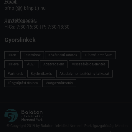
Email:
bfnp (@) bfnp (.) hu
Ügyfélfogadás:
H-Cs: 7:30-16:30 | P: 7:30-13:30
Gyorslinkek
Hírek
Felhívások
Közérdekű adatok
Hírlevél archívum
Hírlevél
ÁSZF
Adatvédelem
Visszaélés-bejelentés
Partnerek
Bejelentkezés
Akadálymentesítési nyilatkozat
Tűzgyújtási tilalom
Vadgazdálkodás
© Copyright 2019 by Balaton-felvidéki Nemzeti Park Igazgatóság. Minden