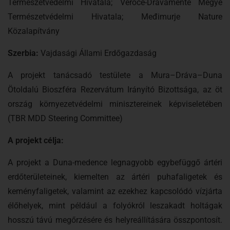
Természetvédelmi Hivatala; Verőce-Drávamente Megye
Természetvédelmi Hivatala; Međimurje Nature
Közalapítvány
Szerbia:
Vajdasági Állami Erdőgazdaság
A projekt tanácsadó testülete a Mura–Dráva–Duna
Ötoldalú Bioszféra Rezervátum Irányító Bizottsága, az öt
ország környezetvédelmi minisztereinek képviseletében
(TBR MDD Steering Committee)
A projekt célja:
A projekt a Duna-medence legnagyobb egybefüggő ártéri
erdőterületeinek, kiemelten az ártéri puhafaligetek és
keményfaligetek, valamint az ezekhez kapcsolódó vízjárta
élőhelyek, mint például a folyókról leszakadt holtágak
hosszú távú megőrzésére és helyreállítására összpontosít.