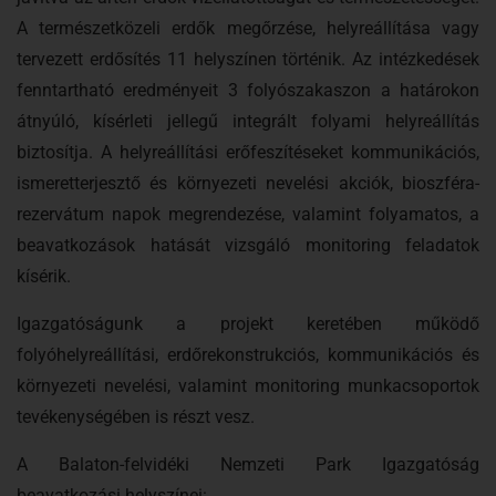
A természetközeli erdők megőrzése, helyreállítása vagy
tervezett erdősítés 11 helyszínen történik. Az intézkedések
fenntartható eredményeit 3 folyószakaszon a határokon
átnyúló, kísérleti jellegű integrált folyami helyreállítás
biztosítja. A helyreállítási erőfeszítéseket kommunikációs,
ismeretterjesztő és környezeti nevelési akciók, bioszféra-
rezervátum napok megrendezése, valamint folyamatos, a
beavatkozások hatását vizsgáló monitoring feladatok
kísérik.
Igazgatóságunk a projekt keretében működő
folyóhelyreállítási, erdőrekonstrukciós, kommunikációs és
környezeti nevelési, valamint monitoring munkacsoportok
tevékenységében is részt vesz.
A Balaton-felvidéki Nemzeti Park Igazgatóság
beavatkozási helyszínei: