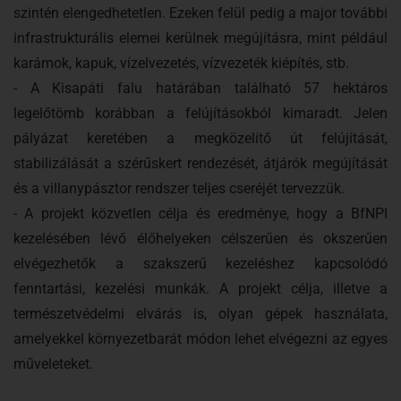
szintén elengedhetetlen. Ezeken felül pedig a major további
infrastrukturális elemei kerülnek megújításra, mint például
karámok, kapuk, vízelvezetés, vízvezeték kiépítés, stb.
- A Kisapáti falu határában található 57 hektáros
legelőtömb korábban a felújításokból kimaradt. Jelen
pályázat keretében a megközelítő út felújítását,
stabilizálását a szérűskert rendezését, átjárók megújítását
és a villanypásztor rendszer teljes cseréjét tervezzük.
- A projekt közvetlen célja és eredménye, hogy a BfNPI
kezelésében lévő élőhelyeken célszerűen és okszerűen
elvégezhetők a szakszerű kezeléshez kapcsolódó
fenntartási, kezelési munkák. A projekt célja, illetve a
természetvédelmi elvárás is, olyan gépek használata,
amelyekkel környezetbarát módon lehet elvégezni az egyes
műveleteket.