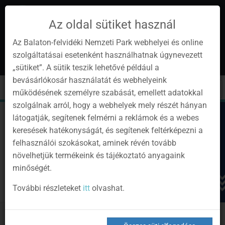
Az oldal sütiket használ
Az Balaton-felvidéki Nemzeti Park webhelyei és online
szolgáltatásai esetenként használhatnak úgynevezett
hu
1
„sütiket”. A sütik teszik lehetővé például a
Instagram
Youtube
Facebook
Programok
Hírlevél
bevásárlókosár használatát és webhelyeink
oldalunk
csatorna
oldalaink
0
Bejelentkezés
Toggle
Toggle
Kere
működésének személyre szabását, emellett adatokkal
navigation
cart
szolgálnak arról, hogy a webhelyek mely részét hányan
látogatják, segítenek felmérni a reklámok és a webes
keresések hatékonyságát, és segítenek feltérképezni a
felhasználói szokásokat, aminek révén tovább
növelhetjük termékeink és tájékoztató anyagaink
minőségét.
További részleteket
itt
olvashat.