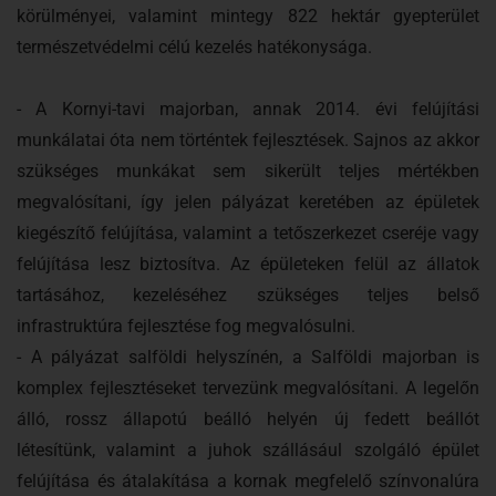
körülményei, valamint mintegy 822 hektár gyepterület
természetvédelmi célú kezelés hatékonysága.
- A Kornyi-tavi majorban, annak 2014. évi felújítási
munkálatai óta nem történtek fejlesztések. Sajnos az akkor
szükséges munkákat sem sikerült teljes mértékben
megvalósítani, így jelen pályázat keretében az épületek
kiegészítő felújítása, valamint a tetőszerkezet cseréje vagy
felújítása lesz biztosítva. Az épületeken felül az állatok
tartásához, kezeléséhez szükséges teljes belső
infrastruktúra fejlesztése fog megvalósulni.
- A pályázat salföldi helyszínén, a Salföldi majorban is
komplex fejlesztéseket tervezünk megvalósítani. A legelőn
álló, rossz állapotú beálló helyén új fedett beállót
létesítünk, valamint a juhok szállásául szolgáló épület
felújítása és átalakítása a kornak megfelelő színvonalúra