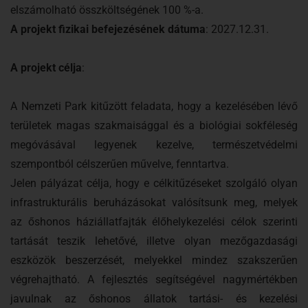
elszámolható összköltségének 100 %-a.
A projekt fizikai befejezésének dátuma
: 2027.12.31.
A projekt célja
:
A Nemzeti Park kitűzött feladata, hogy a kezelésében lévő
területek magas szakmaisággal és a biológiai sokféleség
megóvásával legyenek kezelve, természetvédelmi
szempontból célszerűen művelve, fenntartva.
Jelen pályázat célja, hogy e célkitűzéseket szolgáló olyan
infrastrukturális beruházásokat valósítsunk meg, melyek
az őshonos háziállatfajták élőhelykezelési célok szerinti
tartását teszik lehetővé, illetve olyan mezőgazdasági
eszközök beszerzését, melyekkel mindez szakszerűen
végrehajtható. A fejlesztés segítségével nagymértékben
javulnak az őshonos állatok tartási- és kezelési