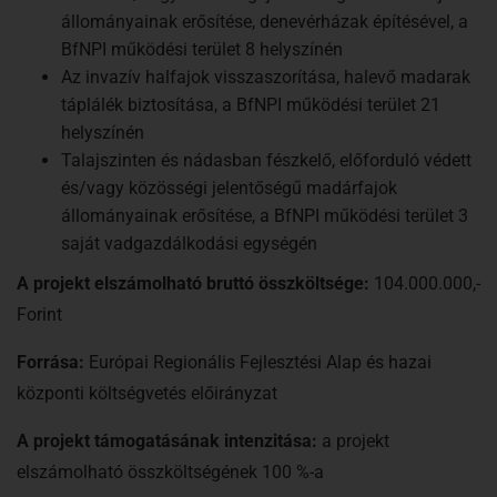
állományainak erősítése, denevérházak építésével, a
BfNPI működési terület 8 helyszínén
Az invazív halfajok visszaszorítása, halevő madarak
táplálék biztosítása, a BfNPI működési terület 21
helyszínén
Talajszinten és nádasban fészkelő, előforduló védett
és/vagy közösségi jelentőségű madárfajok
állományainak erősítése, a BfNPI működési terület 3
saját vadgazdálkodási egységén
A projekt elszámolható bruttó összköltsége:
104.000.000,-
Forint
Forrása:
Európai Regionális Fejlesztési Alap és hazai
központi költségvetés előirányzat
A projekt támogatásának intenzitása:
a projekt
elszámolható összköltségének 100 %-a