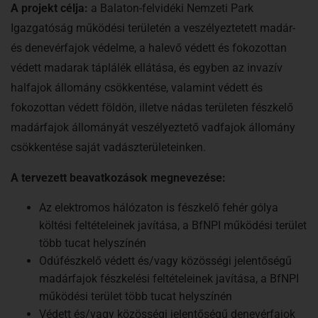
A projekt célja:
a Balaton-felvidéki Nemzeti Park
Igazgatóság működési területén a veszélyeztetett madár-
és denevérfajok védelme, a halevő védett és fokozottan
védett madarak táplálék ellátása, és egyben az invazív
halfajok állomány csökkentése, valamint védett és
fokozottan védett földön, illetve nádas területen fészkelő
madárfajok állományát veszélyeztető vadfajok állomány
csökkentése saját vadászterületeinken.
A tervezett beavatkozások megnevezése:
Az elektromos hálózaton is fészkelő fehér gólya
költési feltételeinek javítása, a BfNPI működési terület
több tucat helyszínén
Odúfészkelő védett és/vagy közösségi jelentőségű
madárfajok fészkelési feltételeinek javítása, a BfNPI
működési terület több tucat helyszínén
Védett és/vagy közösségi jelentőségű denevérfajok