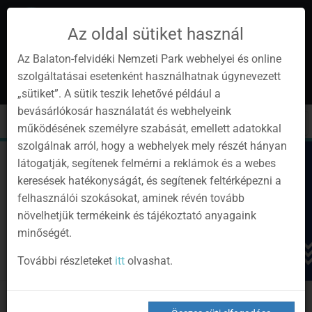
Az oldal sütiket használ
Az Balaton-felvidéki Nemzeti Park webhelyei és online
szolgáltatásai esetenként használhatnak úgynevezett
hu
1
„sütiket”. A sütik teszik lehetővé például a
Instagram
Youtube
Facebook
Programok
Hírlevél
bevásárlókosár használatát és webhelyeink
oldalunk
csatorna
oldalaink
0
Bejelentkezés
Toggle
Toggle
Kere
működésének személyre szabását, emellett adatokkal
navigation
cart
szolgálnak arról, hogy a webhelyek mely részét hányan
látogatják, segítenek felmérni a reklámok és a webes
keresések hatékonyságát, és segítenek feltérképezni a
felhasználói szokásokat, aminek révén tovább
növelhetjük termékeink és tájékoztató anyagaink
minőségét.
További részleteket
itt
olvashat.