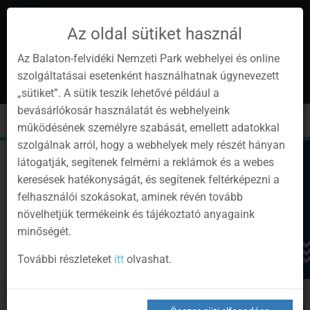
Az oldal sütiket használ
Az Balaton-felvidéki Nemzeti Park webhelyei és online
szolgáltatásai esetenként használhatnak úgynevezett
hu
1
„sütiket”. A sütik teszik lehetővé például a
Instagram
Youtube
Facebook
Programok
Hírlevél
bevásárlókosár használatát és webhelyeink
oldalunk
csatorna
oldalaink
0
Bejelentkezés
Toggle
Toggle
Kere
működésének személyre szabását, emellett adatokkal
navigation
cart
szolgálnak arról, hogy a webhelyek mely részét hányan
látogatják, segítenek felmérni a reklámok és a webes
keresések hatékonyságát, és segítenek feltérképezni a
felhasználói szokásokat, aminek révén tovább
növelhetjük termékeink és tájékoztató anyagaink
minőségét.
További részleteket
itt
olvashat.