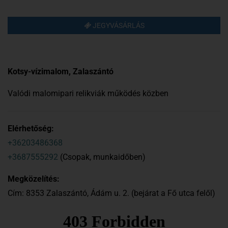
JEGYVÁSÁRLÁS
Kotsy-vízimalom, Zalaszántó
Valódi malomipari relikviák
működés közben
Elérhetőség:
+36203486368
+3687555292
(Csopak, munkaidőben)
Megközelítés:
Cím: 8353 Zalaszántó, Ádám u. 2. (bejárat a Fő utca felől)