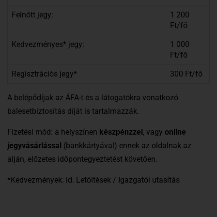
Felnőtt jegy:
1 200
Ft/fő
Kedvezményes* jegy:
1 000
Ft/fő
Regisztrációs jegy*
300 Ft/fő
A belépődíjak az ÁFA-t és a látogatókra vonatkozó
balesetbiztosítás díját is tartalmazzák.
Fizetési mód: a helyszínen
készpénzzel
, vagy
online
jegyvásárlással
(bankkártyával) ennek az oldalnak az
alján, előzetes időpontegyeztetést követően.
*Kedvezmények: ld. Letöltések / Igazgatói utasítás