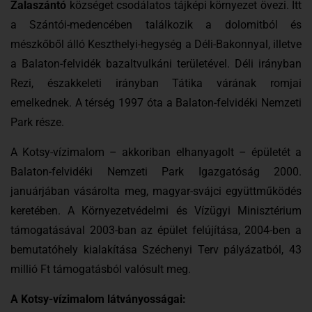
Zalaszántó
községet csodálatos tájképi környezet övezi. Itt
a Szántói-medencében találkozik a dolomitból és
mészkőből álló Keszthelyi-hegység a Déli-Bakonnyal, illetve
a Balaton-felvidék bazaltvulkáni területével. Déli irányban
Rezi, északkeleti irányban Tátika várának romjai
emelkednek. A térség 1997 óta a Balaton-felvidéki Nemzeti
Park része.
A Kotsy-vízimalom – akkoriban elhanyagolt – épületét a
Balaton-felvidéki Nemzeti Park Igazgatóság 2000.
januárjában vásárolta meg, magyar-svájci együttműködés
keretében. A Környezetvédelmi és Vízügyi Minisztérium
támogatásával 2003-ban az épület felújítása, 2004-ben a
bemutatóhely kialakítása Széchenyi Terv pályázatból, 43
millió Ft támogatásból valósult meg.
A Kotsy-vízimalom látványosságai: