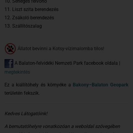
10. Serleges felvonó
11. Liszt szita berendezés
12. Zsákoló berendezés
13. Szállítószalag
Állatot bevinni a Kotsy-vízimalomba tilos!
A Balaton-felvidéki Nemzeti Park facebook oldala |
megtekintés
Ez a kiállítóhely és környéke a
Bakony–Balaton Geopark
területén fekszik.
Kedves Látogatóink!
A bemutatóhelyre vonatkozóan a weboldal szövegében