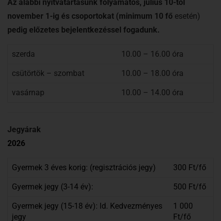
Az alábbi nyitvatartásunk folyamatos, július 10-től
november 1-ig
és csoportokat (minimum 10 fő
esetén)
pedig előzetes bejelentkezéssel fogadunk.
szerda
10.00 – 16.00 óra
csütörtök – szombat
10.00 – 18.00 óra
vasárnap
10.00 – 14.00 óra
Jegyárak
2026
Gyermek 3 éves korig: (regisztrációs jegy)
300 Ft/fő
Gyermek jegy (3-14 év):
500 Ft/fő
Gyermek jegy (15-18 év): ld. Kedvezményes
1 000
jegy
Ft/fő