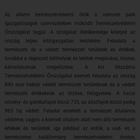
Az állami természetvédelmi őrök a nemzeti park
igazgatóságok szervezetében működő Természetvédelmi
Őrszolgálat tagjai. A szolgálat illetékessége kiterjed az
ország teljes közigazgatási területére. Feladata a
természeti és a védett természeti területek és értékek,
továbbá a régészeti lelőhelyek és leletek megóvása, őrzése,
károsításának megelőzése. A kis létszámú
Természetvédelmi Őrszolgálat kiemelt feladata az ország
840 ezer hektár védett természeti területének és a védett
természeti értékeknek az őrzése, felügyelete. A hazai
növény- és gombafajok közül 735, az állatfajok közül pedig
965 faj védett. Feladat emellett a természet általános
védelme, vagyis a kiemelt oltalom alatt nem álló természeti
értékek és területek, így például az erdők, a vad- és a
természetes halállomány természetvédelmi őrzése,