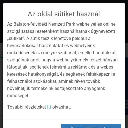
Az oldal sütiket használ
Az Balaton-felvidéki Nemzeti Park webhelyei és online
szolgáltatásai esetenként használhatnak úgynevezett
hu
1
„sütiket”. A sütik teszik lehetővé például a
Instagram
Youtube
Facebook
Programok
Hírlevél
bevásárlókosár használatát és webhelyeink
oldalunk
csatorna
oldalaink
0
Bejelentkezés
Toggle
Toggle
Kere
működésének személyre szabását, emellett adatokkal
navigation
cart
szolgálnak arról, hogy a webhelyek mely részét hányan
látogatják, segítenek felmérni a reklámok és a webes
keresések hatékonyságát, és segítenek feltérképezni a
felhasználói szokásokat, aminek révén tovább
növelhetjük termékeink és tájékoztató anyagaink
minőségét.
További részleteket
itt
olvashat.