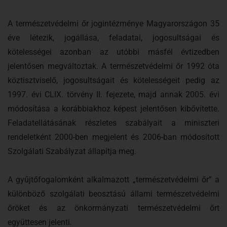
A természetvédelmi őr jogintézménye Magyarországon 35
éve létezik, jogállása, feladatai, jogosultságai és
kötelességei azonban az utóbbi másfél évtizedben
jelentősen megváltoztak. A természetvédelmi őr 1992 óta
köztisztviselő, jogosultságait és kötelességeit pedig az
1997. évi CLIX. törvény II. fejezete, majd annak 2005. évi
módosítása a korábbiakhoz képest jelentősen kibővítette.
Feladatellátásának részletes szabályait a miniszteri
rendeletként 2000-ben megjelent és 2006-ban módosított
Szolgálati Szabályzat állapítja meg.
A gyűjtőfogalomként alkalmazott „természetvédelmi őr” a
különböző szolgálati beosztású állami természetvédelmi
őröket és az önkormányzati természetvédelmi őrt
együttesen jelenti.