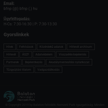
Email:
bfnp (@) bfnp (.) hu
Ügyfélfogadás:
H-Cs: 7:30-16:30 | P: 7:30-13:30
Gyorslinkek
Hírek
Felhívások
Közérdekű adatok
Hírlevél archívum
Hírlevél
ÁSZF
Adatvédelem
Visszaélés-bejelentés
Partnerek
Bejelentkezés
Akadálymentesítési nyilatkozat
Tűzgyújtási tilalom
Vadgazdálkodás
© Copyright 2019 by Balaton-felvidéki Nemzeti Park Igazgatóság. Minden