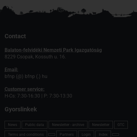
Contact
Balaton-felvidéki Nemzeti Park Igazgatóság
8229 Csopak, Kossuth u. 16.
Email:
bfnp (@) bfnp (.) hu
Customer service:
H-Cs: 7:30-16:30 | P: 7:30-13:30
Gyorslinkek
News
Public data
Newsletter - archive
Newsletter
GTC
Terms and conditions
Partners
Login
Index