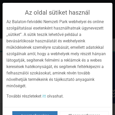
Az oldal sütiket használ
Az Balaton-felvidéki Nemzeti Park webhelyei és online
szolgáltatásai esetenként használhatnak úgynevezett
en
1
„sütiket”. A sütik teszik lehetővé például a
Instagram
Youtube
Facebook
Programok
Newsletter
bevásárlókosár használatát és webhelyeink
page
channel
pages
0
Sign
Toggle
Toggle
Kere
működésének személyre szabását, emellett adatokkal
in
navigation
cart
szolgálnak arról, hogy a webhelyek mely részét hányan
látogatják, segítenek felmérni a reklámok és a webes
keresések hatékonyságát, és segítenek feltérképezni a
felhasználói szokásokat, aminek révén tovább
növelhetjük termékeink és tájékoztató anyagaink
minőségét.
További részleteket
itt
olvashat.