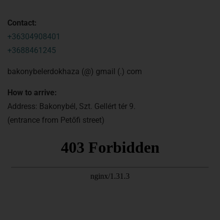
Contact:
+36304908401
+3688461245
bakonybelerdokhaza (@) gmail (.) com
How to arrive:
Address: Bakonybél, Szt. Gellért tér 9.
(entrance from Petőfi street)