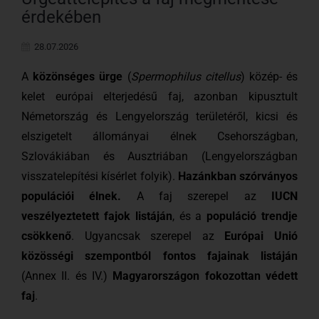
érdekében
28.07.2026
A
közönséges ürge
(
Spermophilus citellus
) közép- és
kelet európai elterjedésű faj, azonban kipusztult
Németország és Lengyelország területéről, kicsi és
elszigetelt állományai élnek Csehországban,
Szlovákiában és Ausztriában (Lengyelországban
visszatelepítési kísérlet folyik).
Hazánkban szórványos
populációi élnek.
A faj szerepel az
IUCN
veszélyeztetett fajok listáján
, és a
populáció trendje
csökkenő
. Ugyancsak szerepel az
Európai Unió
közösségi szempontból fontos fajainak listáján
(Annex II. és IV.)
Magyarországon fokozottan védett
faj
.