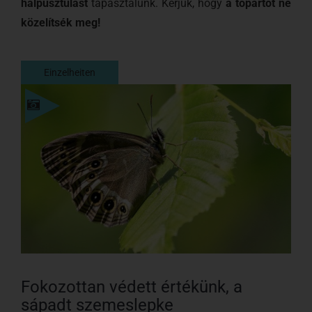
halpusztulást
tapasztalunk. Kérjük, hogy
a tópartot ne
közelítsék meg!
Einzelheiten
Einzelheiten
Fokozottan védett értékünk, a
sápadt szemeslepke