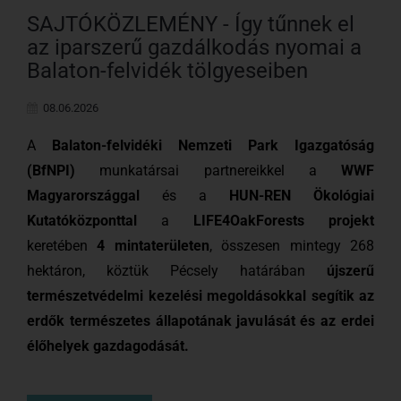
SAJTÓKÖZLEMÉNY - Így tűnnek el
az iparszerű gazdálkodás nyomai a
Balaton-felvidék tölgyeseiben
08.06.2026
A
Balaton-felvidéki Nemzeti Park Igazgatóság
(BfNPI)
munkatársai partnereikkel a
WWF
Magyarországgal
és a
HUN-REN Ökológiai
Kutatóközponttal
a
LIFE4OakForests projekt
keretében
4 mintaterületen
, összesen mintegy 268
hektáron, köztük Pécsely határában
újszerű
természetvédelmi kezelési megoldásokkal segítik az
erdők természetes állapotának javulását és az erdei
élőhelyek gazdagodását.