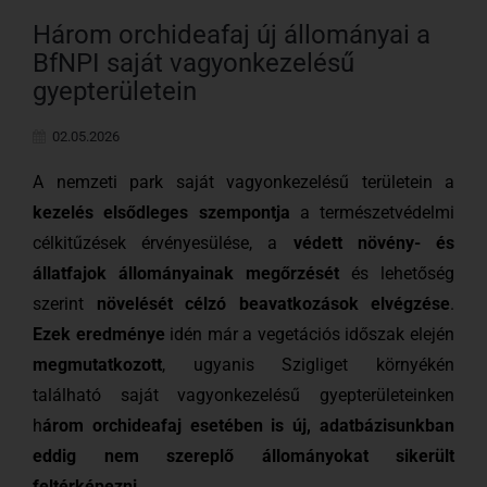
Három orchideafaj új állományai a
BfNPI saját vagyonkezelésű
gyepterületein
02.05.2026
A nemzeti park saját vagyonkezelésű területein a
kezelés elsődleges szempontja
a természetvédelmi
célkitűzések érvényesülése, a
védett növény- és
állatfajok állományainak megőrzését
és lehetőség
szerint
növelését célzó beavatkozások elvégzése
.
Ezek eredménye
idén már a vegetációs időszak elején
megmutatkozott
, ugyanis Szigliget környékén
található saját vagyonkezelésű gyepterületeinken
h
árom orchideafaj esetében is új, adatbázisunkban
eddig nem szereplő állományokat sikerült
feltérképezni
.