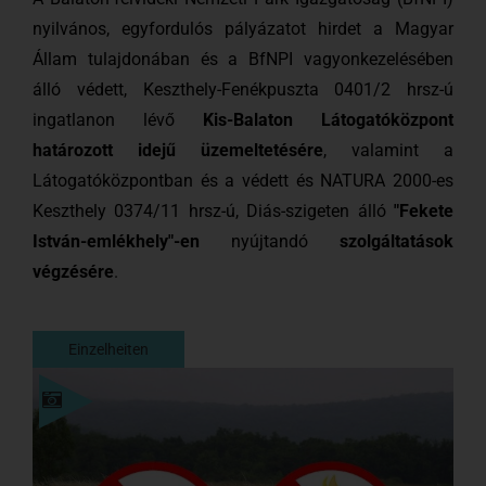
nyilvános, egyfordulós pályázatot hirdet a Magyar
Állam tulajdonában és a BfNPI vagyonkezelésében
álló védett, Keszthely-Fenékpuszta 0401/2 hrsz-ú
ingatlanon lévő
Kis-Balaton Látogatóközpont
határozott idejű üzemeltetésére
, valamint a
Látogatóközpontban és a védett és NATURA 2000-es
Keszthely 0374/11 hrsz-ú, Diás-szigeten álló
"Fekete
István-emlékhely"-en
nyújtandó
szolgáltatások
végzésére
.
Einzelheiten
Einzelheiten