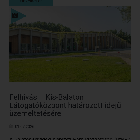
Einzelheiten
Einzelheiten
Felhívás – Kis-Balaton
Látogatóközpont határozott idejű
üzemeltetésére
01.07.2026
A Balaton-felvidéki Nemzeti Park Igazgatóság (BfNPI)