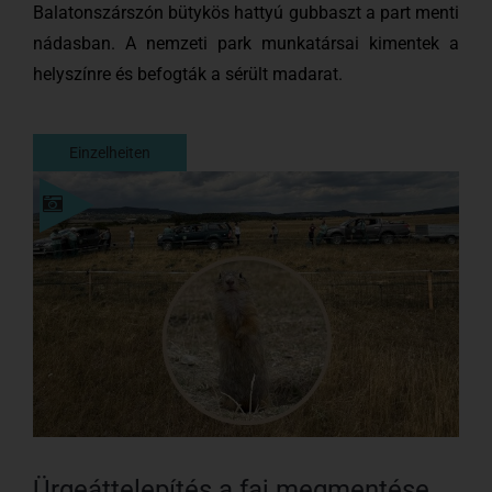
Balatonszárszón bütykös hattyú gubbaszt a part menti
nádasban. A nemzeti park munkatársai kimentek a
helyszínre és befogták a sérült madarat.
Einzelheiten
Einzelheiten
Ürgeáttelepítés a faj megmentése