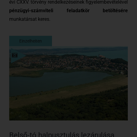
évi CXXV. törvény rendelkezéseinek figyelembevételével
pénzügyi-számviteli feladatkör betöltésére
munkatársat keres.
Einzelheiten
Einzelheiten
Belső-tó halpusztulás lezárulása