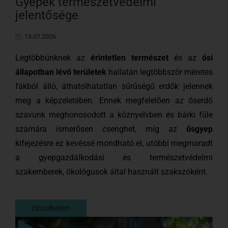
Gyepek természetvédelmi
jelentősége
15.07.2026
Legtöbbünknek az
érintetlen természet
és az
ősi
állapotban lévő területek
hallatán legtöbbször méretes
fákból álló, áthatolhatatlan sűrűségű erdők jelennek
meg a képzeletében. Ennek megfelelően az őserdő
szavunk meghonosodott a köznyelvben és bárki füle
számára ismerősen csenghet, míg az
ősgyep
kifejezésre ez kevéssé mondható el, utóbbi megmaradt
a gyepgazdálkodási és természetvédelmi
szakemberek, ökológusok által használt szakszóként.
Einzelheiten