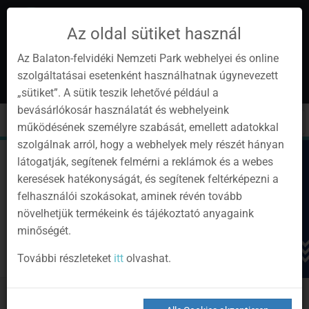
Az oldal sütiket használ
Az Balaton-felvidéki Nemzeti Park webhelyei és online
szolgáltatásai esetenként használhatnak úgynevezett
de
1
„sütiket”. A sütik teszik lehetővé például a
Instagram
Youtube
Facebook
Programok
Newsletter
bevásárlókosár használatát és webhelyeink
page
channel
pages
0
Anmelden
Toggle
Toggle
Kere
működésének személyre szabását, emellett adatokkal
navigation
cart
szolgálnak arról, hogy a webhelyek mely részét hányan
látogatják, segítenek felmérni a reklámok és a webes
keresések hatékonyságát, és segítenek feltérképezni a
felhasználói szokásokat, aminek révén tovább
növelhetjük termékeink és tájékoztató anyagaink
minőségét.
További részleteket
itt
olvashat.