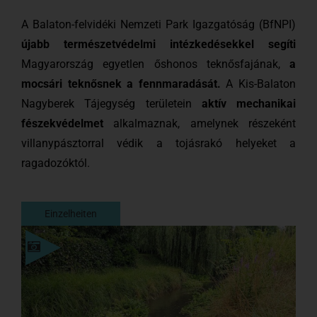
A Balaton-felvidéki Nemzeti Park Igazgatóság (BfNPI)
újabb természetvédelmi intézkedésekkel segíti
Magyarország egyetlen őshonos teknősfajának,
a
mocsári teknősnek a fennmaradását.
A Kis-Balaton
Nagyberek Tájegység területein
aktív mechanikai
fészekvédelmet
alkalmaznak, amelynek részeként
villanypásztorral védik a tojásrakó helyeket a
ragadozóktól.
Einzelheiten
Einzelheiten