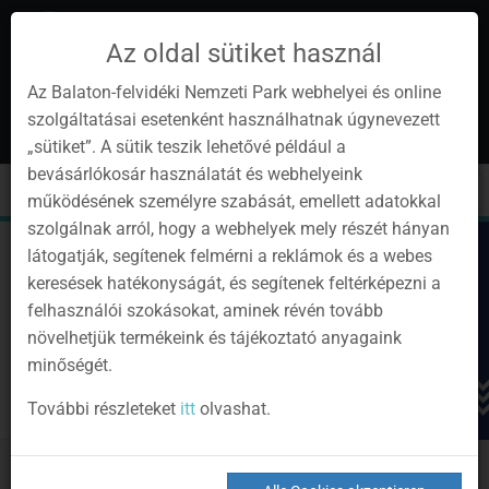
Az oldal sütiket használ
Az Balaton-felvidéki Nemzeti Park webhelyei és online
szolgáltatásai esetenként használhatnak úgynevezett
de
1
„sütiket”. A sütik teszik lehetővé például a
Instagram
Youtube
Facebook
Programok
Newsletter
bevásárlókosár használatát és webhelyeink
page
channel
pages
0
Anmelden
Toggle
Toggle
Kere
működésének személyre szabását, emellett adatokkal
navigation
cart
szolgálnak arról, hogy a webhelyek mely részét hányan
látogatják, segítenek felmérni a reklámok és a webes
keresések hatékonyságát, és segítenek feltérképezni a
felhasználói szokásokat, aminek révén tovább
növelhetjük termékeink és tájékoztató anyagaink
minőségét.
További részleteket
itt
olvashat.