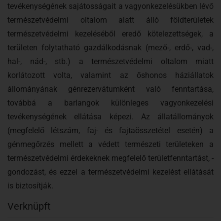
tevékenységének sajátosságait a vagyonkezelésükben lévő
természetvédelmi oltalom alatt álló földterületek
természetvédelmi kezeléséből eredő kötelezettségek, a
területen folytatható gazdálkodásnak (mező-, erdő-, vad-,
hal-, nád-, stb.) a természetvédelmi oltalom miatt
korlátozott volta, valamint az őshonos háziállatok
állományának génrezervátumként való fenntartása,
továbbá a barlangok különleges vagyonkezelési
tevékenységének ellátása képezi. Az állatállományok
(megfelelő létszám, faj- és fajtaösszetétel esetén) a
génmegőrzés mellett a védett természeti területeken a
természetvédelmi érdekeknek megfelelő területfenntartást, -
gondozást, és ezzel a természetvédelmi kezelést ellátását
is biztosítják.
Verknüpft