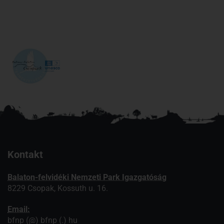
Kontakt
Balaton-felvidéki Nemzeti Park Igazgatóság
8229 Csopak, Kossuth u. 16.
Email:
bfnp (@) bfnp (.) hu