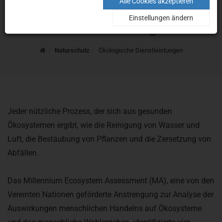
Ökologische
Alle Cookies akzeptieren
Einstellungen ändern
Dienstleistungen
Home
Naturschutz
Ökologische Dienstleistungen
Jeder nützliche Prozess, der sich aus gesunden
Ökosystemen ergibt, wie die Reinigung von Wasser und
Luft, die Bestäubung von Pflanzen und die Zersetzung von
Abfällen.
Das Millennium Ecosystem Assessment (MA), eine von den
Vereinten Nationen geförderte Anstrengung zur Analyse der
Auswirkungen menschlichen Handelns auf Ökosysteme