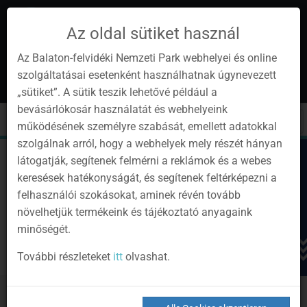
Az oldal sütiket használ
Az Balaton-felvidéki Nemzeti Park webhelyei és online
szolgáltatásai esetenként használhatnak úgynevezett
de
1
„sütiket”. A sütik teszik lehetővé például a
Instagram
Youtube
Facebook
Programok
Newsletter
bevásárlókosár használatát és webhelyeink
page
channel
pages
0
Anmelden
Toggle
Toggle
Kere
működésének személyre szabását, emellett adatokkal
navigation
cart
szolgálnak arról, hogy a webhelyek mely részét hányan
látogatják, segítenek felmérni a reklámok és a webes
keresések hatékonyságát, és segítenek feltérképezni a
felhasználói szokásokat, aminek révén tovább
növelhetjük termékeink és tájékoztató anyagaink
minőségét.
További részleteket
itt
olvashat.