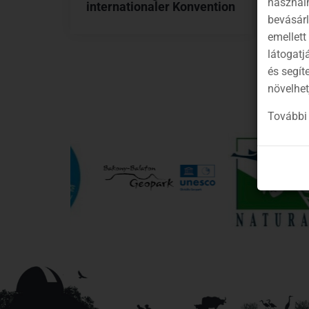
használh
internationaler Konvention
bevásár
emellett
látogatj
és segít
növelhet
További 