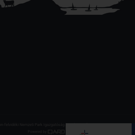
on-felvidéki Nemzeti Park Igazgatóság. Minden jog fenntartva.
Powered by
a product of