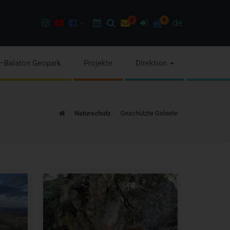
Instagram
Youtube
Facebook
Programok
Suchen
Newsletter
1
Anmelden
0
de
page
channel
pages
–Balaton Geopark
Projekte
Direktion
Home
Naturschutz
Geschützte Gebiete