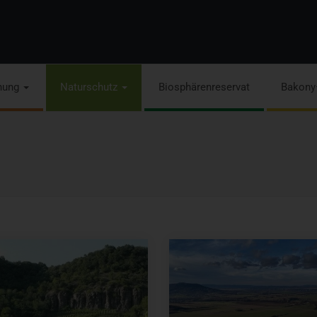
hung
Naturschutz
Biosphärenreservat
Bakony