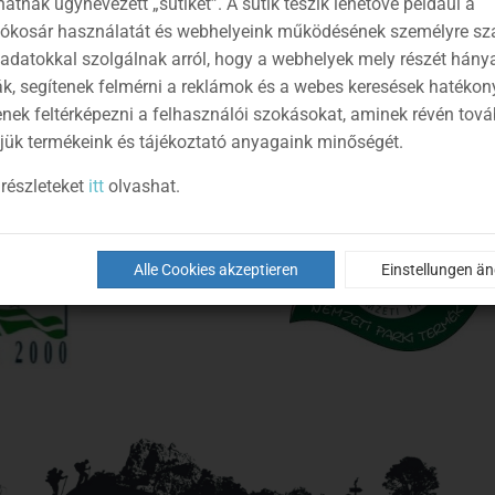
atnak úgynevezett „sütiket”. A sütik teszik lehetővé például a
lókosár használatát és webhelyeink működésének személyre sz
 adatokkal szolgálnak arról, hogy a webhelyek mely részét hány
ák, segítenek felmérni a reklámok és a webes keresések hatékon
enek feltérképezni a felhasználói szokásokat, aminek révén tov
jük termékeink és tájékoztató anyagaink minőségét.
részleteket
itt
olvashat.
Alle Cookies akzeptieren
Einstellungen ä