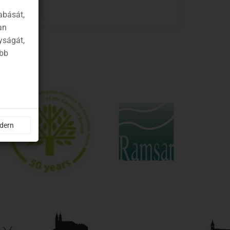
abását,
an
yságát,
ább
ndern