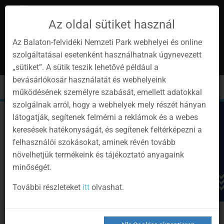
Az oldal sütiket használ
Az Balaton-felvidéki Nemzeti Park webhelyei és online
szolgáltatásai esetenként használhatnak úgynevezett
de
1
„sütiket”. A sütik teszik lehetővé például a
Instagram
Youtube
Facebook
Programok
Newsletter
bevásárlókosár használatát és webhelyeink
page
channel
pages
0
Anmelden
Toggle
Toggle
Kere
működésének személyre szabását, emellett adatokkal
navigation
cart
szolgálnak arról, hogy a webhelyek mely részét hányan
látogatják, segítenek felmérni a reklámok és a webes
keresések hatékonyságát, és segítenek feltérképezni a
felhasználói szokásokat, aminek révén tovább
növelhetjük termékeink és tájékoztató anyagaink
minőségét.
További részleteket
itt
olvashat.