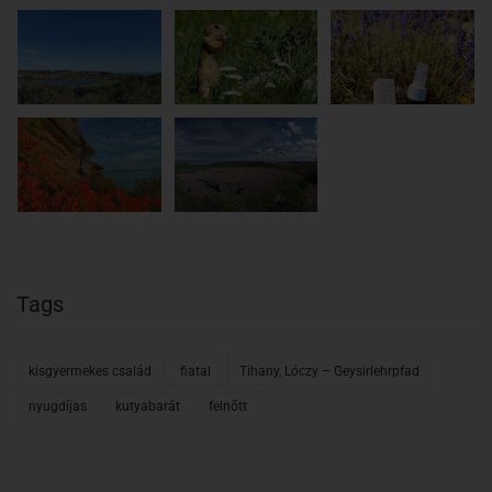
Tags
kisgyermekes család
fiatal
Tihany, Lóczy – Geysirlehrpfad
nyugdíjas
kutyabarát
felnőtt