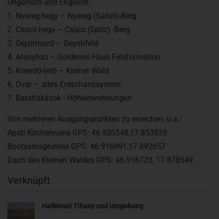
Ungarisch und Englisch:
1. Nyereg hegy – Nyereg (Sattel)-Berg
2. Csúcs hegy – Csúcs (Spitz) -Berg
3. Gejzírmező – Geysirfeld
4. Aranyház – Goldenes Haus Felsformation
5. Kiserdő-tető – Kleiner Wald
6. Óvár – altes Erdschanzsystem
7. Barátlakások - Höhlenwohnungen
Von mehreren Ausgangspunkten zu erreichen, u.a.:
Apáti Kirchenruine GPS: 46.920548,17.853835
Bootsanlagestelle GPS: 46.916991,17.892657
Dach des Kleinen Waldes GPS: 46.916723, 17.878549
Verknüpft
Halbinsel Tihany und Umgebung