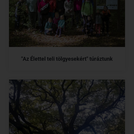
"Az Élettel teli tölgyesekért" túráztunk