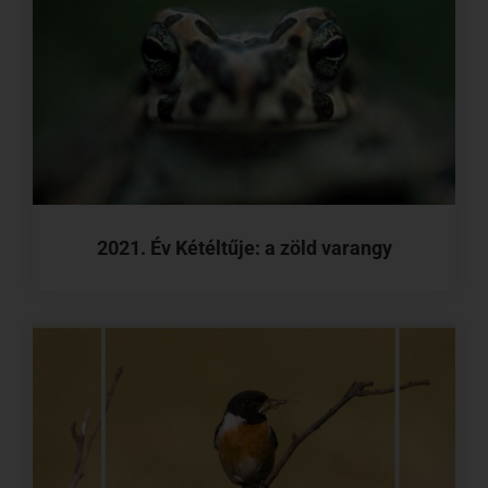
2021. Év Kétéltűje: a zöld varangy