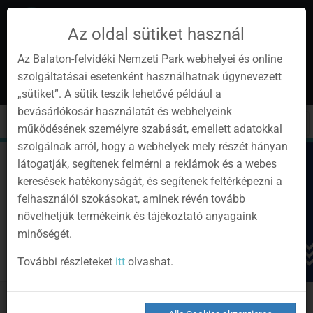
Az oldal sütiket használ
Az Balaton-felvidéki Nemzeti Park webhelyei és online
szolgáltatásai esetenként használhatnak úgynevezett
de
1
„sütiket”. A sütik teszik lehetővé például a
Instagram
Youtube
Facebook
Programok
Newsletter
bevásárlókosár használatát és webhelyeink
page
channel
pages
0
Anmelden
Toggle
Toggle
Kere
működésének személyre szabását, emellett adatokkal
navigation
cart
szolgálnak arról, hogy a webhelyek mely részét hányan
látogatják, segítenek felmérni a reklámok és a webes
keresések hatékonyságát, és segítenek feltérképezni a
felhasználói szokásokat, aminek révén tovább
növelhetjük termékeink és tájékoztató anyagaink
minőségét.
További részleteket
itt
olvashat.