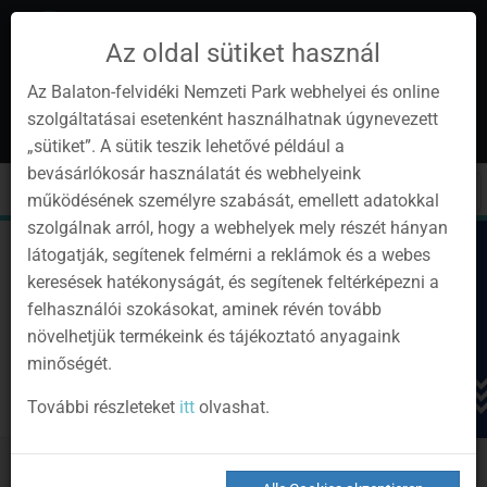
Az oldal sütiket használ
Az Balaton-felvidéki Nemzeti Park webhelyei és online
szolgáltatásai esetenként használhatnak úgynevezett
de
1
„sütiket”. A sütik teszik lehetővé például a
Instagram
Youtube
Facebook
Programok
Newsletter
bevásárlókosár használatát és webhelyeink
page
channel
pages
0
Anmelden
Toggle
Toggle
Kere
működésének személyre szabását, emellett adatokkal
navigation
cart
szolgálnak arról, hogy a webhelyek mely részét hányan
látogatják, segítenek felmérni a reklámok és a webes
keresések hatékonyságát, és segítenek feltérképezni a
felhasználói szokásokat, aminek révén tovább
növelhetjük termékeink és tájékoztató anyagaink
minőségét.
További részleteket
itt
olvashat.