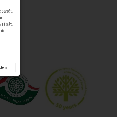
abását,
an
yságát,
ább
ndern