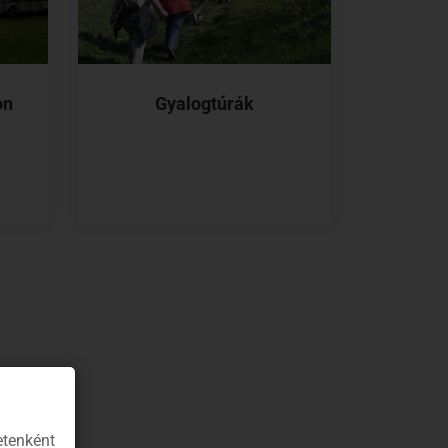
on
Gyalogtúrák
etenként