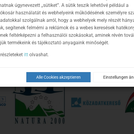
atnak úgynevezett „sütiket”. A sütik teszik lehetővé például a
Mikulás kedvezmény a
sodabogyós-barlangban
lókosár használatát és webhelyeink működésének személyre sz
2025-12-06
 adatokkal szolgálnak arról, hogy a webhelyek mely részét hány
06.12.2025
ák, segítenek felmérni a reklámok és a webes keresések hatékon
enek feltérképezni a felhasználói szokásokat, aminek révén tov
jük termékeink és tájékoztató anyagaink minőségét.
részleteket
itt
olvashat.
Alle Cookies akzeptieren
Einstellungen ä