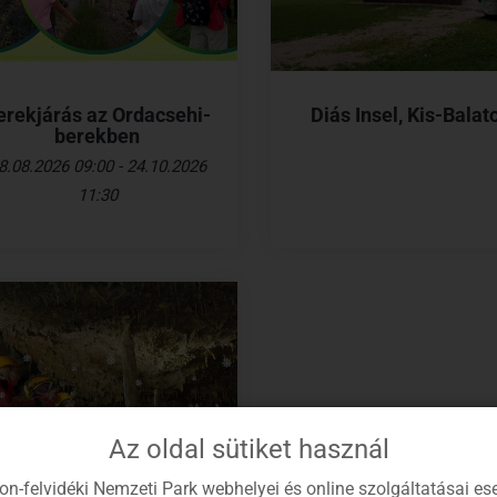
erekjárás az Ordacsehi-
Diás Insel, Kis-Balat
berekben
8.08.2026 09:00 - 24.10.2026
11:30
Az oldal sütiket használ
on-felvidéki Nemzeti Park webhelyei és online szolgáltatásai es