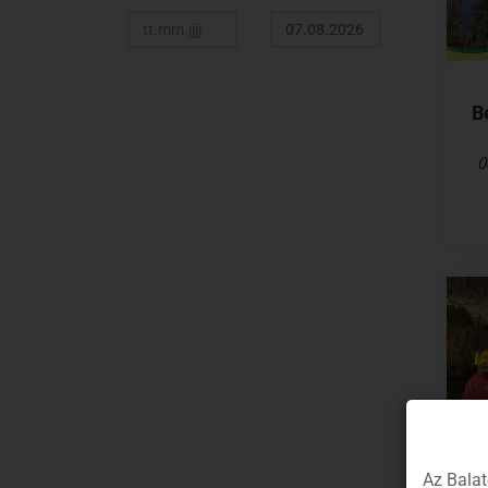
B
0
Az Balat