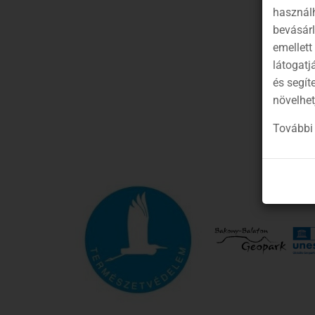
használh
C
bevásár
emellett
látogatj
és segít
növelhet
További 