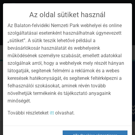
Az oldal sütiket használ
Az Balaton-felvidéki Nemzeti Park webhelyei és online
szolgáltatásai esetenként használhatnak úgynevezett
de
1
„sütiket”. A sütik teszik lehetővé például a
Instagram
Youtube
Facebook
Programok
Newsletter
bevásárlókosár használatát és webhelyeink
page
channel
pages
0
Anmelden
Toggle
Toggle
Kere
működésének személyre szabását, emellett adatokkal
navigation
cart
szolgálnak arról, hogy a webhelyek mely részét hányan
látogatják, segítenek felmérni a reklámok és a webes
keresések hatékonyságát, és segítenek feltérképezni a
felhasználói szokásokat, aminek révén tovább
növelhetjük termékeink és tájékoztató anyagaink
minőségét.
További részleteket
itt
olvashat.