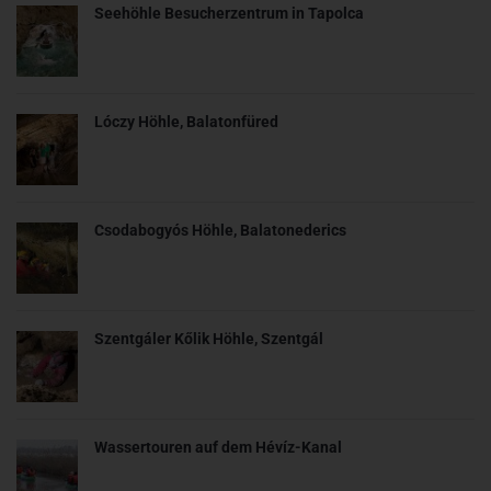
Seehöhle Besucherzentrum in Tapolca
Lóczy Höhle, Balatonfüred
Csodabogyós Höhle, Balatonederics
Szentgáler Kőlik Höhle, Szentgál
Wassertouren auf dem Hévíz-Kanal