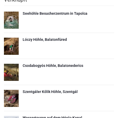
Seehöhle Besucherzentrum in Tapolca
Lóczy Höhle, Balatonfüred
Csodabogyós Höhle, Balatonederics
Szentgáler Kőlik Höhle, Szentgál
Wassertouren auf dem Hévíz-Kanal