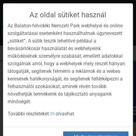
Az oldal sütiket használ
Az Balaton-felvidéki Nemzeti Park webhelyei és online
szolgáltatásai esetenként használhatnak úgynevezett
de
1
„sütiket”. A sütik teszik lehetővé például a
Instagram
Youtube
Facebook
Programok
Newsletter
bevásárlókosár használatát és webhelyeink
page
channel
pages
0
Anmelden
Toggle
Toggle
Kere
működésének személyre szabását, emellett adatokkal
navigation
cart
szolgálnak arról, hogy a webhelyek mely részét hányan
látogatják, segítenek felmérni a reklámok és a webes
keresések hatékonyságát, és segítenek feltérképezni a
felhasználói szokásokat, aminek révén tovább
növelhetjük termékeink és tájékoztató anyagaink
minőségét.
További részleteket
itt
olvashat.