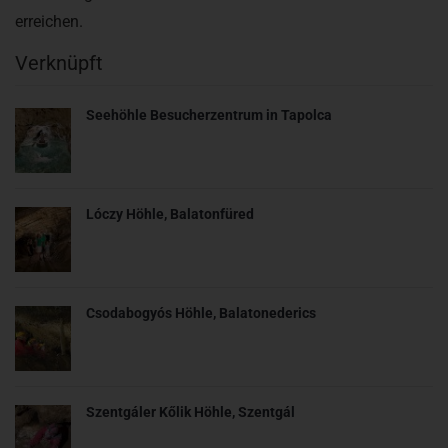
erreichen.
Verknüpft
Seehöhle Besucherzentrum in Tapolca
Lóczy Höhle, Balatonfüred
Csodabogyós Höhle, Balatonederics
Szentgáler Kőlik Höhle, Szentgál