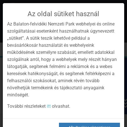
Az oldal sütiket használ
Az Balaton-felvidéki Nemzeti Park webhelyei és online
szolgáltatásai esetenként használhatnak úgynevezett
de
1
„sütiket”. A sütik teszik lehetővé például a
Instagram
Youtube
Facebook
Programok
Newsletter
bevásárlókosár használatát és webhelyeink
page
channel
pages
0
Anmelden
Toggle
Toggle
Kere
működésének személyre szabását, emellett adatokkal
navigation
cart
szolgálnak arról, hogy a webhelyek mely részét hányan
látogatják, segítenek felmérni a reklámok és a webes
keresések hatékonyságát, és segítenek feltérképezni a
felhasználói szokásokat, aminek révén tovább
növelhetjük termékeink és tájékoztató anyagaink
minőségét.
További részleteket
itt
olvashat.