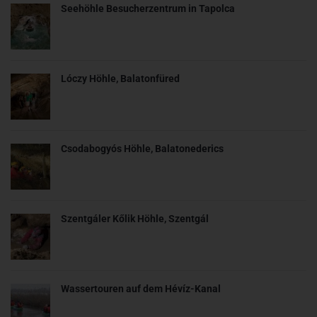
Seehöhle Besucherzentrum in Tapolca
Lóczy Höhle, Balatonfüred
Csodabogyós Höhle, Balatonederics
Szentgáler Kőlik Höhle, Szentgál
Wassertouren auf dem Hévíz-Kanal