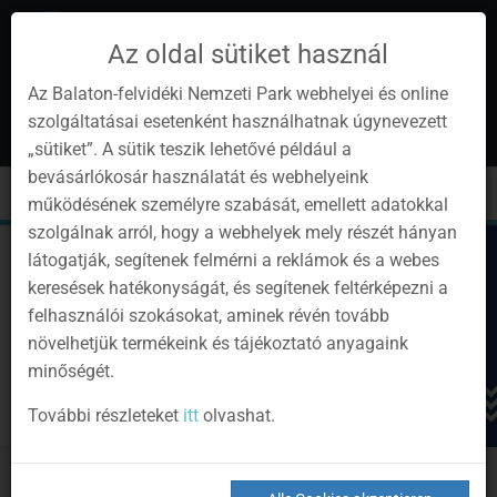
Az oldal sütiket használ
Az Balaton-felvidéki Nemzeti Park webhelyei és online
szolgáltatásai esetenként használhatnak úgynevezett
de
1
„sütiket”. A sütik teszik lehetővé például a
Instagram
Youtube
Facebook
Programok
Newsletter
bevásárlókosár használatát és webhelyeink
page
channel
pages
0
Anmelden
Toggle
Toggle
Kere
működésének személyre szabását, emellett adatokkal
navigation
cart
szolgálnak arról, hogy a webhelyek mely részét hányan
látogatják, segítenek felmérni a reklámok és a webes
keresések hatékonyságát, és segítenek feltérképezni a
felhasználói szokásokat, aminek révén tovább
növelhetjük termékeink és tájékoztató anyagaink
minőségét.
További részleteket
itt
olvashat.