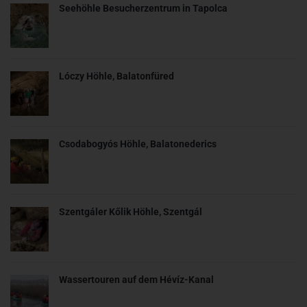
Seehöhle Besucherzentrum in Tapolca
Lóczy Höhle, Balatonfüred
Csodabogyós Höhle, Balatonederics
Szentgáler Kőlik Höhle, Szentgál
Wassertouren auf dem Hévíz-Kanal