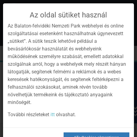
Az oldal sütiket használ
Az Balaton-felvidéki Nemzeti Park webhelyei és online
szolgáltatásai esetenként használhatnak úgynevezett
de
1
„sütiket”. A sütik teszik lehetővé például a
Instagram
Youtube
Facebook
Programok
Newsletter
bevásárlókosár használatát és webhelyeink
page
channel
pages
0
Anmelden
Toggle
Toggle
Kere
működésének személyre szabását, emellett adatokkal
navigation
cart
szolgálnak arról, hogy a webhelyek mely részét hányan
látogatják, segítenek felmérni a reklámok és a webes
keresések hatékonyságát, és segítenek feltérképezni a
felhasználói szokásokat, aminek révén tovább
növelhetjük termékeink és tájékoztató anyagaink
minőségét.
További részleteket
itt
olvashat.