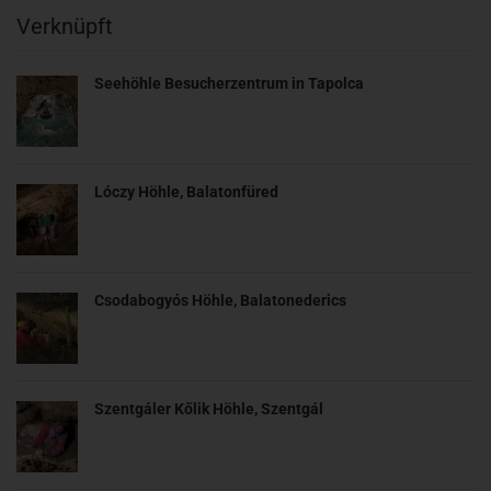
Verknüpft
Seehöhle Besucherzentrum in Tapolca
Lóczy Höhle, Balatonfüred
Csodabogyós Höhle, Balatonederics
Szentgáler Kőlik Höhle, Szentgál