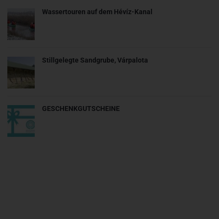
Wassertouren auf dem Hévíz-Kanal
Stillgelegte Sandgrube, Várpalota
GESCHENKGUTSCHEINE