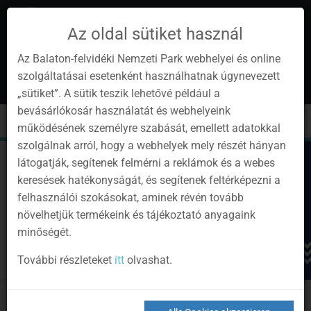
Az oldal sütiket használ
Az Balaton-felvidéki Nemzeti Park webhelyei és online
szolgáltatásai esetenként használhatnak úgynevezett
de
1
„sütiket”. A sütik teszik lehetővé például a
Instagram
Youtube
Facebook
Programok
Newsletter
bevásárlókosár használatát és webhelyeink
page
channel
pages
0
Anmelden
Toggle
Toggle
Kere
működésének személyre szabását, emellett adatokkal
navigation
cart
szolgálnak arról, hogy a webhelyek mely részét hányan
látogatják, segítenek felmérni a reklámok és a webes
keresések hatékonyságát, és segítenek feltérképezni a
felhasználói szokásokat, aminek révén tovább
növelhetjük termékeink és tájékoztató anyagaink
minőségét.
További részleteket
itt
olvashat.