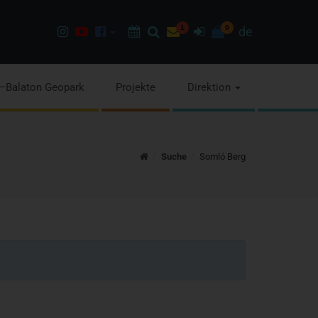
Instagram
Youtube
Facebook
Programok
Suchen
Newsletter
1
Anmelden
0
de
page
channel
pages
–Balaton Geopark
Projekte
Direktion
Home
Suche
Somló Berg