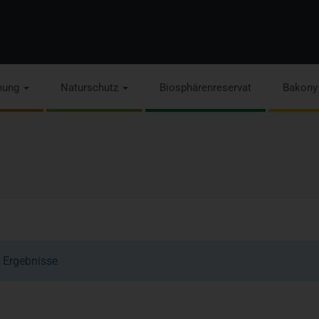
hung
Naturschutz
Biosphärenreservat
Bakony
 Ergebnisse