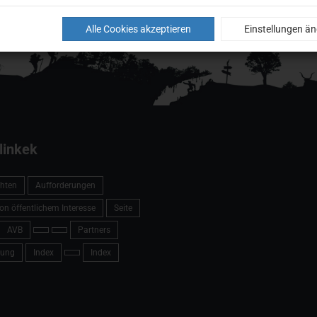
Alle Cookies akzeptieren
Einstellungen ä
linkek
hten
Aufforderungen
on öffentlichem Interesse
Seite
AVB
Partners
ung
Index
Index