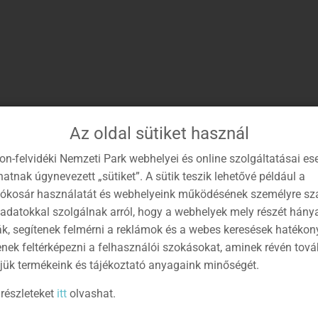
Az oldal sütiket használ
on-felvidéki Nemzeti Park webhelyei és online szolgáltatásai es
atnak úgynevezett „sütiket”. A sütik teszik lehetővé például a
lókosár használatát és webhelyeink működésének személyre sz
 adatokkal szolgálnak arról, hogy a webhelyek mely részét hány
ák, segítenek felmérni a reklámok és a webes keresések hatékon
enek feltérképezni a felhasználói szokásokat, aminek révén tov
jük termékeink és tájékoztató anyagaink minőségét.
részleteket
itt
olvashat.