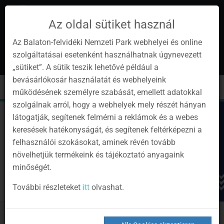
Az oldal sütiket használ
Az Balaton-felvidéki Nemzeti Park webhelyei és online
szolgáltatásai esetenként használhatnak úgynevezett
de
1
„sütiket”. A sütik teszik lehetővé például a
Instagram
Youtube
Facebook
Programok
Newsletter
bevásárlókosár használatát és webhelyeink
page
channel
pages
0
Anmelden
Toggle
Toggle
Kere
működésének személyre szabását, emellett adatokkal
navigation
cart
szolgálnak arról, hogy a webhelyek mely részét hányan
látogatják, segítenek felmérni a reklámok és a webes
keresések hatékonyságát, és segítenek feltérképezni a
felhasználói szokásokat, aminek révén tovább
növelhetjük termékeink és tájékoztató anyagaink
minőségét.
További részleteket
itt
olvashat.