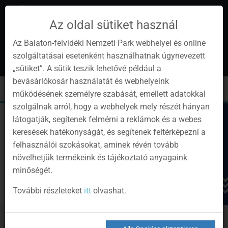
Az oldal sütiket használ
Az Balaton-felvidéki Nemzeti Park webhelyei és online
szolgáltatásai esetenként használhatnak úgynevezett
de
1
„sütiket”. A sütik teszik lehetővé például a
Instagram
Youtube
Facebook
Programok
Newsletter
bevásárlókosár használatát és webhelyeink
page
channel
pages
0
Anmelden
Toggle
Toggle
Kere
működésének személyre szabását, emellett adatokkal
navigation
cart
szolgálnak arról, hogy a webhelyek mely részét hányan
látogatják, segítenek felmérni a reklámok és a webes
keresések hatékonyságát, és segítenek feltérképezni a
felhasználói szokásokat, aminek révén tovább
növelhetjük termékeink és tájékoztató anyagaink
minőségét.
További részleteket
itt
olvashat.