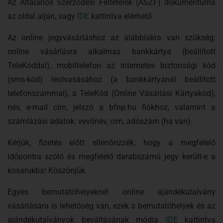
Az Általános Szerződési Feltételek (ÁSZF) dokumentuma
az oldal alján, vagy
IDE
kattintva elérhető.
Az online jegyvásárláshoz az alábbiakra van szükség:
online vásárlásra alkalmas bankkártya (beállított
TeleKóddal), mobiltelefon az internetes biztonsági kód
(sms-kód) leolvasásához (a bankkártyánál beállított
telefonszámmal), a TeleKód (Online Vásárlási Kártyakód),
név, e-mail cím, jelszó a bfnp.hu fiókhoz, valamint a
számlázási adatok: vevőnév, cím, adószám (ha van).
Kérjük, fizetés előtt ellenőrizzék, hogy a megfelelő
időpontra szóló és megfelelő darabszámú jegy került-e a
kosarukba! Köszönjük.
Egyes bemutatóhelyeknél online ajándékutalvány
vásárlására is lehetőség van, ezek a bemutatóhelyek és az
ajándékutalványok beváltásának módja
IDE
kattintva