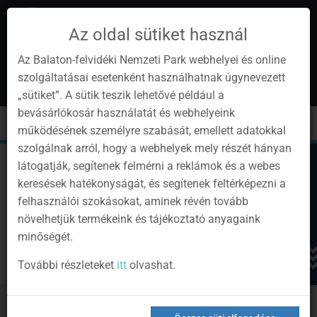
Az oldal sütiket használ
Az Balaton-felvidéki Nemzeti Park webhelyei és online
szolgáltatásai esetenként használhatnak úgynevezett
hu
1
„sütiket”. A sütik teszik lehetővé például a
Instagram
Youtube
Facebook
Programok
Hírlevél
bevásárlókosár használatát és webhelyeink
oldalunk
csatorna
oldalaink
0
Bejelentkezés
Toggle
Toggle
Kere
működésének személyre szabását, emellett adatokkal
navigation
cart
szolgálnak arról, hogy a webhelyek mely részét hányan
látogatják, segítenek felmérni a reklámok és a webes
keresések hatékonyságát, és segítenek feltérképezni a
felhasználói szokásokat, aminek révén tovább
növelhetjük termékeink és tájékoztató anyagaink
minőségét.
További részleteket
itt
olvashat.