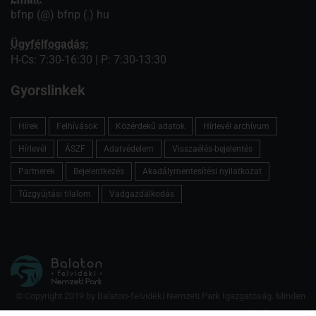
bfnp (@) bfnp (.) hu
Ügyfélfogadás:
H-Cs: 7:30-16:30 | P: 7:30-13:30
Gyorslinkek
Hírek
Felhívások
Közérdekű adatok
Hírlevél archívum
Hírlevél
ÁSZF
Adatvédelem
Visszaélés-bejelentés
Partnerek
Bejelentkezés
Akadálymentesítési nyilatkozat
Tűzgyújtási tilalom
Vadgazdálkodás
© Copyright 2019 by Balaton-felvidéki Nemzeti Park Igazgatóság. Minden
jog fenntartva.