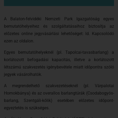
A Balaton-felvidéki Nemzeti Park Igazgatóság egyes
bemutatóhelyeihez és szolgáltatásaihoz biztosítja az
előzetes online jegyvásárlási lehetőséget: ld. Kapcsolódó
ezen az oldalon.
Egyes bemutatóhelyeknél (pl. Tapolcai-tavasbarlang) a
korlátozott befogadási kapacitás, illetve a korlátozott
létszámú szakvezetés igénybevétele miatt időpontra szóló
jegyek vásárolhatók.
A megrendelhető szakvezetéseknél (pl. Várpalotai
Homokbánya) és az overallos barlangtúrák (Csodabogyós-
barlang, Szentgáli-kőlik) esetében előzetes időpont-
egyeztetés is szükséges.