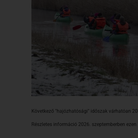
Következő "hajózhatósági" időszak várhatóan 202
Részletes információ 2026. szeptemberben ezen 
A vízitúrázás szabályai a Hévízi-csatornán 202