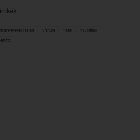
ímkék
kisgyermekes család
Vízitúra
fiatal
nyugdíjas
felnőtt