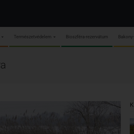
s
Természetvédelem
Bioszféra-rezervátum
Bakony
ra
K