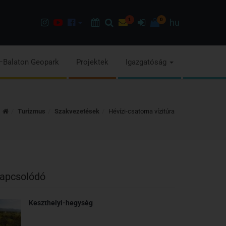
Instagram
Youtube
Facebook
Programok
Keresés
Hírlevél
1
Bejelentkezés
0
hu
oldalunk
csatorna
oldalaink
–Balaton Geopark
Projektek
Igazgatóság
Kezdőoldal
Turizmus
Szakvezetések
Hévízi-csatorna vízitúra
apcsolódó
Keszthelyi-hegység