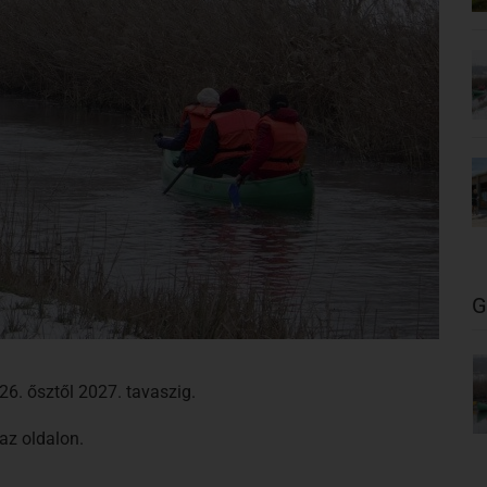
G
6. ősztől 2027. tavaszig.
az oldalon.
5-2026