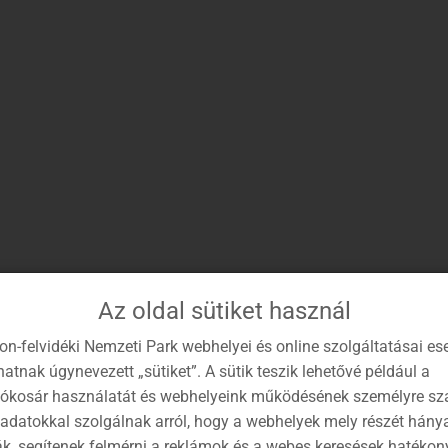
ban:
15-én 12:00 óráig megvásárolhatók a január 7-től március
ehet e-mailben (bfnp @ bfnp . hu) időpont-módosítást
tvédelmi érdekek figyelembevételével csak
2025. október
terjedő időszakban folytatható.
Az oldal sütiket használ
on-felvidéki Nemzeti Park webhelyei és online szolgáltatásai es
imális vízitúra létszám 250 fő.
atnak úgynevezett „sütiket”. A sütik teszik lehetővé például a
lókosár használatát és webhelyeink működésének személyre sz
ág indokolt esetben (protokoll rendezvények, sajtó
 adatokkal szolgálnak arról, hogy a webhelyek mely részét hány
ás, környezeti nevelés) a napi limittől 20%-kal, azaz
ák, segítenek felmérni a reklámok és a webes keresések hatékon