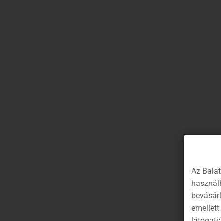
* 2026. január 6-tól március 15-ig tartó időszak
- 2026. január 6-án 10:00 órától 2026. március 
15-ig szóló jegyek
Legkésőbb a vízitúra előtt 10 munkanappal l
kérni.
3. A Hévízi csatornán a vízitúrázás a természe
03-tól (péntek) 2026. március 15-ig (vasárnap)
Az Balat
4.
A Hévízi csatornán az egy napra kiadható max
használh
bevásár
A Balaton-felvidéki Nemzeti Park Igazgatós
emellett
rendezvények, filmforgatás, oktatás, bemutat
látogatj