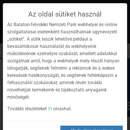
Az oldal sütiket használ
Az Balaton-felvidéki Nemzeti Park webhelyei és online
szolgáltatásai esetenként használhatnak úgynevezett
de
1
„sütiket”. A sütik teszik lehetővé például a
Instagram
Youtube
Facebook
Programok
Newsletter
bevásárlókosár használatát és webhelyeink
page
channel
pages
0
Anmelden
Toggle
Toggle
Kere
működésének személyre szabását, emellett adatokkal
navigation
cart
szolgálnak arról, hogy a webhelyek mely részét hányan
látogatják, segítenek felmérni a reklámok és a webes
keresések hatékonyságát, és segítenek feltérképezni a
felhasználói szokásokat, aminek révén tovább
növelhetjük termékeink és tájékoztató anyagaink
minőségét.
További részleteket
itt
olvashat.