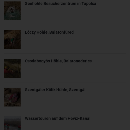
Seehöhle Besucherzentrum in Tapolca
Lóczy Höhle, Balatonfüred
Csodabogyós Höhle, Balatonederics
Szentgáler Kőlik Höhle, Szentgál
Wassertouren auf dem Hévíz-Kanal